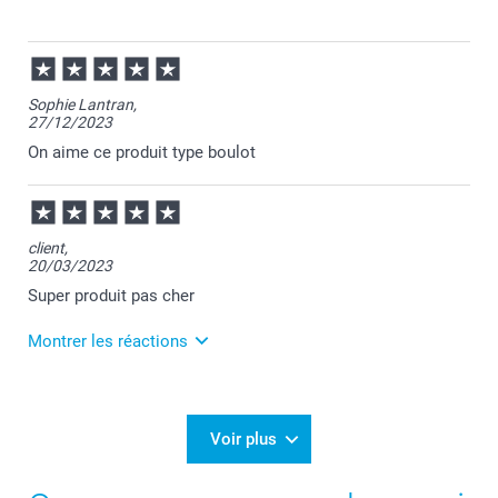
22/11/2024
07:42
Bonjour Séverine,
Sophie Lantran,
27/12/2023
Je vous remercie pour votre commande et je suis
heureuse que votre bloc-notes vous plaise.
On aime ce produit type boulot
Je vous souhaite une belle journée.
Cordialement,
Florence@smartphoto
client,
20/03/2023
Super produit pas cher
Montrer les réactions
21/03/2023
16:52
Bonjour Amel,
Voir plus
Je vous remercie pour votre avis concernant votre
bloc-notes.