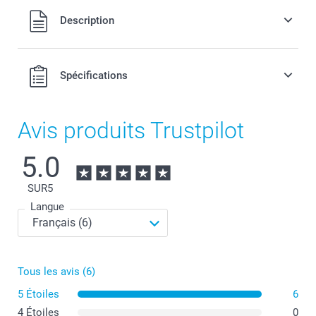
Tous les prix sont en EURO (€), TVA incluse et hors frais de
Description
port.
Spécifications
Avis produits Trustpilot
5.0
SUR
5
Langue
Tous les avis (6)
5 Étoiles
6
4 Étoiles
0