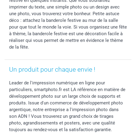
festive en quelques instants. Que vous souhaitiez
Rentrée des classes
Partenariats & Influence
Grandes quantités
imprimer du texte, une simple photo ou un design avec
une photo, vous trouverez votre bonheur. Petite astuce
Saint-Valentin
Investisseurs
Statut de ma commande
déco : attachez la banderole festive au mur de la salle
Vacances
pour que tout le monde la voie. Si vous organisez une fête
à thème, la banderole festive est une décoration facile à
réaliser qui vous permet de mettre en évidence le thème
de la fête.
Un produit pour chaque envie !
Leader de l'impression numérique en ligne pour
particuliers, smartphoto.fr est LA référence en matière de
développement photo sur un large choix de supports et
produits. Issue d'un commerce de développement photo
argentique, notre entreprise a l'impression photo dans
son ADN ! Vous trouverez un grand choix de tirages
photo, agrandissements et posters, avec une qualité
toujours au rendez-vous et la satisfaction garantie.