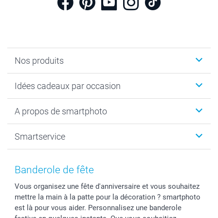
Nos produits
Cadeaux photo
Idées cadeaux par occasion
Calendrier photo & Agenda photo
Livre photo
Noël
A propos de smartphoto
Tirage photo & agrandissement
Anniversaire
Photo sur toile, Poster & Pêle-mêle
Mariage
A propos de smartphoto
Smartservice
Faire-part & Cartes
Naissance & baptême
Plan du site
MyNameBook
Fin d'études
Conditions générales
Contact
Coques smartphone
Fête des Mères
Droit de rétraction
Aide
Banderole de fête
Stickers & Etiquettes
Fête des Pères
Plaintes
smartbonus
Vous organisez une fête d'anniversaire et vous souhaitez
Cadres photo & accessoires déco
Communion
Vie privée
smartfriends
mettre la main à la patte pour la décoration ? smartphoto
Dénicheur d'idées cadeau
Baptême
Gestion des cookies
Livraison
est là pour vous aider. Personnalisez une banderole
Toussaint
Tarifs
Modes de paiement