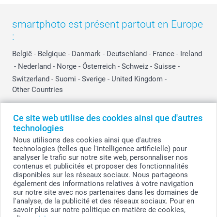
smartphoto est présent partout en Europe
:
België
-
Belgique
-
Danmark
-
Deutschland
-
France
-
Ireland
-
Nederland
-
Norge
-
Österreich
-
Schweiz
-
Suisse
-
Switzerland
-
Suomi
-
Sverige
-
United Kingdom
-
Other Countries
Ce site web utilise des cookies ainsi que d'autres
Tous les prix sont en EURO (€), TVA incluse et hors frais de port.
technologies
Nous utilisons des cookies ainsi que d'autres
technologies (telles que l'intelligence artificielle) pour
analyser le trafic sur notre site web, personnaliser nos
© smartphoto group. Tous droits réservés
contenus et publicités et proposer des fonctionnalités
smartphoto group SA.
Siège social : Kwatrechtsteenweg 160, 9230 Wetteren, Belgique
disponibles sur les réseaux sociaux. Nous partageons
Numéro de TVA BE 0405.706.755
également des informations relatives à votre navigation
Numéro d'entreprise 0405.706.755.
sur notre site avec nos partenaires dans les domaines de
Coordonnées bancaires: IBAN BE71 2850 2711 5569 - BIC: GEBABEBB
l'analyse, de la publicité et des réseaux sociaux. Pour en
savoir plus sur notre politique en matière de cookies,