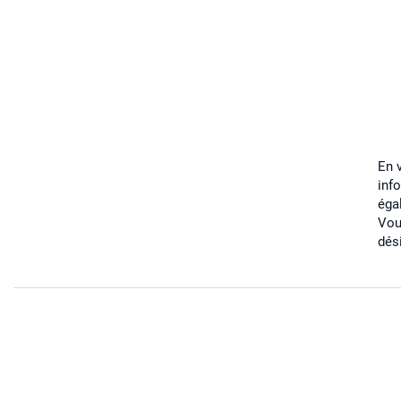
En 
inf
éga
Vou
dés