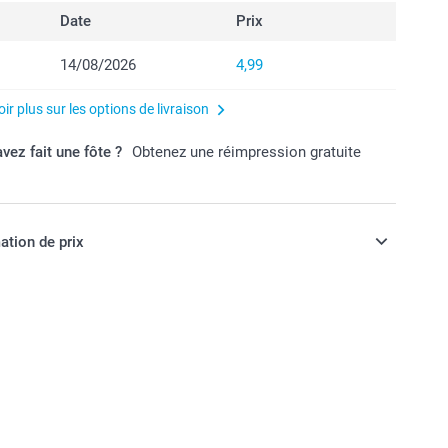
Date
Prix
14/08/2026
4,99
ir plus sur les options de livraison
vez fait une fôte ?
Obtenez une réimpression gratuite
ation de prix
ont en EURO (€), TVA incluse et hors frais de port.