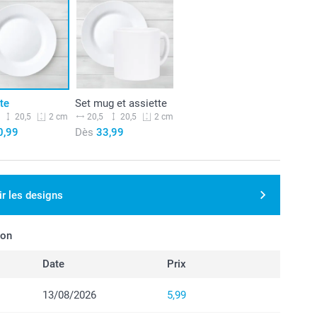
te
Set mug et assiette
20,5
20,5
20,5
2 cm
2 cm
0,99
Dès
33,99
ir les designs
son
Date
Prix
13/08/2026
5,99