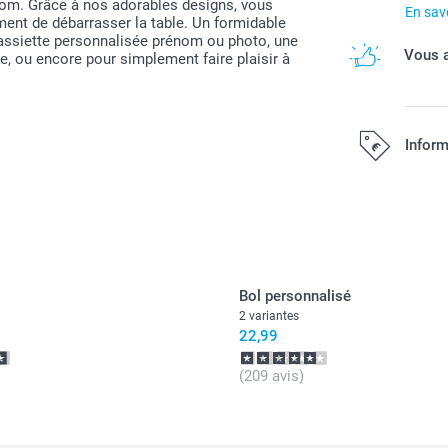
énom. Grâce à nos adorables designs, vous
En savo
ment de débarrasser la table. Un formidable
assiette personnalisée prénom ou photo, une
Vous a
e, ou encore pour simplement faire plaisir à
Inform
Tous les prix s
Bol personnalisé
2 variantes
22,99
(209 avis)