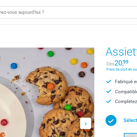
Assiet
20,
99
Dès
Frais de port en s
Fabriqué e
Compatible
Complétez 
Sélec