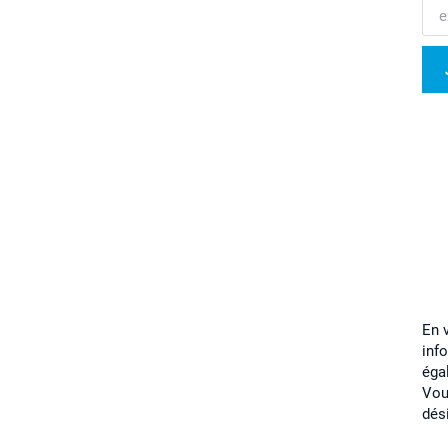
En 
inf
éga
Vou
dés