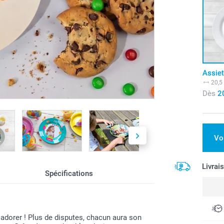
Assiet
20,5
Dès
2
Vo
Livrai
Spécifications
 adorer ! Plus de disputes, chacun aura son