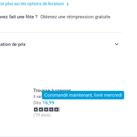
ir plus sur les options de livraison
vez fait une fôte ?
Obtenez une réimpression gratuite
ation de prix
ont en EURO (€), TVA incluse et hors frais de port.
Trousse à crayons
Commandé maintenant, livré mercredi
3 variantes
Dès
16,99
(19 avis)