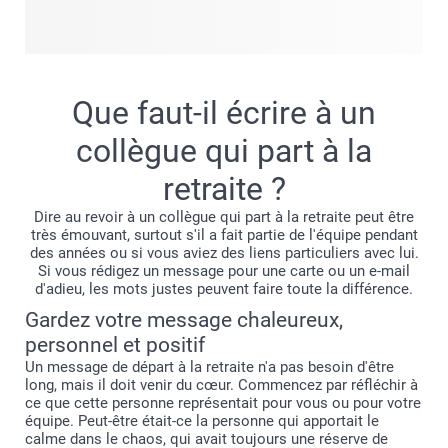
petite réunion dans le jardin ou une grande fête au bureau,
votre fête de départ à la retraite mérite des invitations qui
donnent le ton. Drôles, sincères ou entre les deux, nos
invitations personnalisées vous permettent de faire savoir
Que faut-il écrire à un
à tout le monde qu'il est temps de vous fêter (et d'échapper
aux réunions matinales). Jetez un coup d'œil à notre large
collègue qui part à la
gamme d'invitations et choisissez celle qui vous convient
retraite ?
le mieux !
Dire au revoir à un collègue qui part à la retraite peut être
très émouvant, surtout s'il a fait partie de l'équipe pendant
des années ou si vous aviez des liens particuliers avec lui.
Si vous rédigez un message pour une carte ou un e-mail
d'adieu, les mots justes peuvent faire toute la différence.
Gardez votre message chaleureux,
personnel et positif
Un message de départ à la retraite n'a pas besoin d'être
long, mais il doit venir du cœur. Commencez par réfléchir à
ce que cette personne représentait pour vous ou pour votre
équipe. Peut-être était-ce la personne qui apportait le
calme dans le chaos, qui avait toujours une réserve de