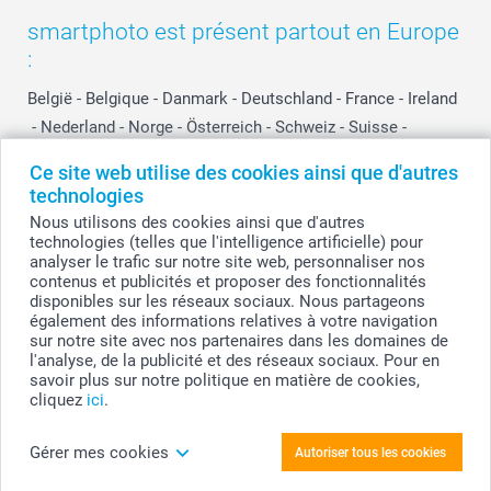
smartphoto est présent partout en Europe
:
België
-
Belgique
-
Danmark
-
Deutschland
-
France
-
Ireland
-
Nederland
-
Norge
-
Österreich
-
Schweiz
-
Suisse
-
Switzerland
-
Suomi
-
Sverige
-
United Kingdom
-
Ce site web utilise des cookies ainsi que d'autres
Other Countries
technologies
Nous utilisons des cookies ainsi que d'autres
technologies (telles que l'intelligence artificielle) pour
Tous les prix sont en EURO (€), TVA incluse et hors frais de port.
analyser le trafic sur notre site web, personnaliser nos
contenus et publicités et proposer des fonctionnalités
disponibles sur les réseaux sociaux. Nous partageons
également des informations relatives à votre navigation
sur notre site avec nos partenaires dans les domaines de
© smartphoto group. Tous droits réservés
smartphoto group SA.
l'analyse, de la publicité et des réseaux sociaux. Pour en
Siège social : Kwatrechtsteenweg 160, 9230 Wetteren, Belgique
savoir plus sur notre politique en matière de cookies,
Numéro de TVA BE 0405.706.755
cliquez
ici
.
Numéro d'entreprise 0405.706.755.
Coordonnées bancaires: IBAN BE71 2850 2711 5569 - BIC: GEBABEBB
Gérer mes cookies
Autoriser tous les cookies