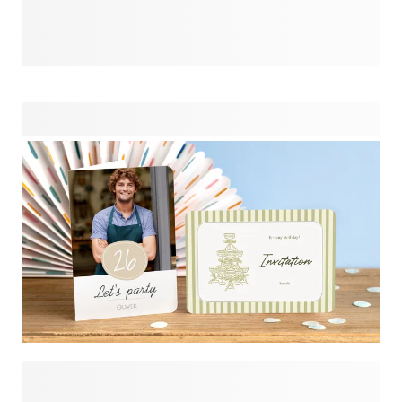
part à la retraite ? N'oubliez pas les décorations de fête
pour mettre de l'ambiance. Outre les ballons et les
guirlandes obligatoires, vous devez absolument prévoir des
décorations personnalisées ! Qu'il s'agisse de drapeaux
avec leur photo ou d'un décor de table qui dit "Vous nous
manquerez", les bonnes décorations peuvent transformer
un simple adieu en une fête inoubliable. Après tout, la
retraite n'arrive qu'une fois, alors faites en sorte qu'elle
compte en offrant des adieux aussi inoubliables que votre
collègue.
Prêt à prendre votre retraite avec style ? Commencez vos
adieux par une invitation parfaite ! Que vous organisiez une