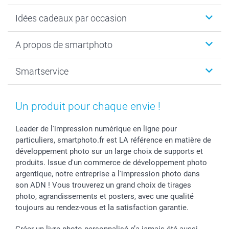
Cadeaux photo
Idées cadeaux par occasion
Calendrier photo & Agenda photo
Livre photo
Noël
A propos de smartphoto
Tirage photo & agrandissement
Anniversaire
Photo sur toile, Poster & Pêle-mêle
Mariage
A propos de smartphoto
Smartservice
Faire-part & Cartes
Naissance & baptême
Plan du site
MyNameBook
Fin d'études
Conditions générales
Contact
Coques smartphone
Fête des Mères
Droit de rétraction
Aide
Un produit pour chaque envie !
Stickers & Etiquettes
Fête des Pères
Plaintes
smartbonus
Cadres photo & accessoires déco
Communion
Vie privée
smartfriends
Leader de l'impression numérique en ligne pour
particuliers, smartphoto.fr est LA référence en matière de
Dénicheur d'idées cadeau
Baptême
Gestion des cookies
Livraison
développement photo sur un large choix de supports et
Toussaint
Tarifs
Modes de paiement
produits. Issue d'un commerce de développement photo
Rentrée des classes
Partenariats & Influence
Grandes quantités
argentique, notre entreprise a l'impression photo dans
Saint-Valentin
Investisseurs
Statut de ma commande
son ADN ! Vous trouverez un grand choix de tirages
Vacances
photo, agrandissements et posters, avec une qualité
toujours au rendez-vous et la satisfaction garantie.