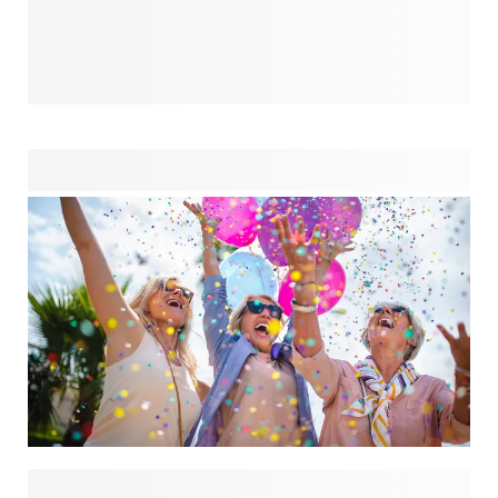
Les jours raccourcissent, la température baisse et la fête
de Noël au bureau se profile à l'horizon. Avant même de
vous en rendre compte, il est déjà temps d'acheter ces
cadeaux, et la panique commence à s'installer : que vais-je
offrir au collègue désigné cette année ? Sur notre page
Secret santa, vous trouverez le cadeau idéal pour tous les
budgets. Pour votre patron, votre collègue de travail ou le
collègue à qui vous avez à peine adressé la parole, nous
sommes sûrs que vous trouverez le cadeau qui vous
conviendra le mieux.
Vous organisez une fête d'adieu pour votre collègue qui