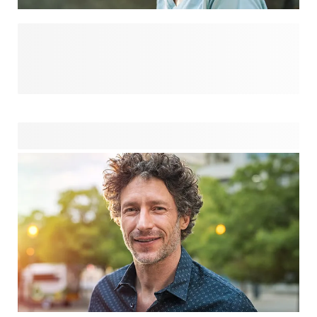
Qu'il s'agisse de son anniversaire, d'un anniversaire de
travail, d'un adieu ou simplement d'un remerciement, nous
avons sélectionné les meilleures idées de cadeaux qui sont
à la fois personnelles, pratiques et adaptées au bureau.
Concentrez-vous sur des objets qui apportent une touche
de joie à son espace de travail ou qui témoignent de votre
reconnaissance d'une manière subtile mais significative.
Voici nos 5 meilleurs cadeaux pour une collègue de travail.