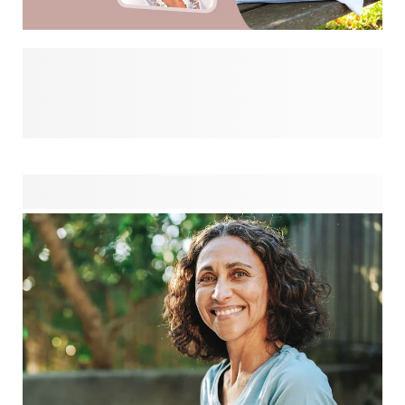
Transformez vos photos précieuses en cadeaux
personnalisés étonnants grâce à nos filtres IA amusants.
Transformez les portraits de famille en caricatures
charmantes, de maman à papa et même grand-mère !
Découvrez toutes les possibilités que nous vous
proposons. En un simple clic, vous pouvez embellir vos
photos avec des effets amusants pour créer des cadeaux
uniques qui feront sourire vos proches.