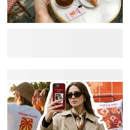
Apportez une touche d’élégance au quotidien avec Bonjour
Paris. Inspirée par le Paris chic et le style français, cette
collection mêle typographies raffinées, rayures élégantes et
détails confiants qui traversent les tendances. Optez pour
une élégance subtile ou un design avec photos
personnelles et créez facilement des produits digitaux
personnalisés. Des templates pensés pour les femmes
modernes qui veulent exprimer leur mode parisienne - du
classique au plus ludique. Prête à ajouter du je ne sais quoi
? Découvrez la collection Bonjour Paris.