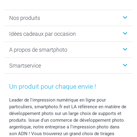
Nos produits
Cadeaux photo
Idées cadeaux par occasion
Calendrier photo & Agenda photo
Livre photo
Noël
A propos de smartphoto
Tirage photo & agrandissement
Anniversaire
Photo sur toile, Poster & Pêle-mêle
Mariage
A propos de smartphoto
Smartservice
Faire-part & Cartes
Naissance & baptême
Plan du site
MyNameBook
Fin d'études
Conditions générales
Contact
Coques smartphone
Fête des Mères
Droit de rétraction
Aide
Un produit pour chaque envie !
Stickers & Etiquettes
Fête des Pères
Plaintes
smartbonus
Cadres photo & accessoires déco
Communion
Vie privée
smartfriends
Leader de l'impression numérique en ligne pour
particuliers, smartphoto.fr est LA référence en matière de
Dénicheur d'idées cadeau
Baptême
Gestion des cookies
Livraison
développement photo sur un large choix de supports et
Toussaint
Tarifs
Modes de paiement
produits. Issue d'un commerce de développement photo
Rentrée des classes
Partenariats & Influence
Grandes quantités
argentique, notre entreprise a l'impression photo dans
Saint-Valentin
Investisseurs
Statut de ma commande
son ADN ! Vous trouverez un grand choix de tirages