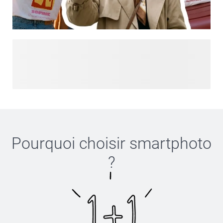
Vous cherchez plus d'inspiration ? Explorez Designs pour
Vous et explorez nos dernières tendances et créations
personnalisées, tout cela en un seul endroit. Des
déclarations audacieuses aux esthétiques douces, trouvez
un style qui correspond à votre ambiance et personnalisez-
le pour créer quelque chose qui vous ressemble vraiment.
Des produits du quotidien, sublimés avec des designs que
vous allez adorer.
Pourquoi choisir
smartphoto
?