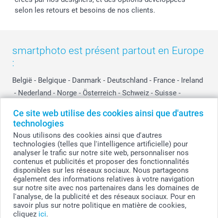
selon les retours et besoins de nos clients.
smartphoto est présent partout en Europe
:
België
-
Belgique
-
Danmark
-
Deutschland
-
France
-
Ireland
-
Nederland
-
Norge
-
Österreich
-
Schweiz
-
Suisse
-
Switzerland
-
Suomi
-
Sverige
-
United Kingdom
-
Ce site web utilise des cookies ainsi que d'autres
Other Countries
technologies
Nous utilisons des cookies ainsi que d'autres
technologies (telles que l'intelligence artificielle) pour
Tous les prix sont en EURO (€), TVA incluse et hors frais de port.
analyser le trafic sur notre site web, personnaliser nos
contenus et publicités et proposer des fonctionnalités
disponibles sur les réseaux sociaux. Nous partageons
également des informations relatives à votre navigation
© smartphoto group. Tous droits réservés
sur notre site avec nos partenaires dans les domaines de
smartphoto group SA.
l'analyse, de la publicité et des réseaux sociaux. Pour en
Siège social : Kwatrechtsteenweg 160, 9230 Wetteren, Belgique
savoir plus sur notre politique en matière de cookies,
Numéro de TVA BE 0405.706.755
cliquez
ici
.
Numéro d'entreprise 0405.706.755.