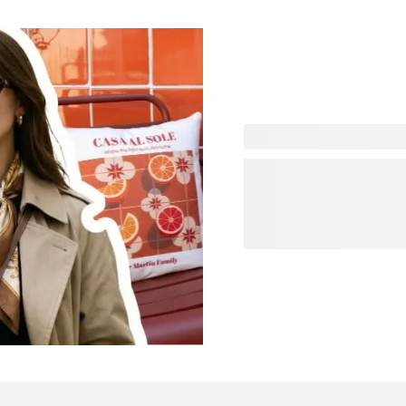
Vous cherchez plus d'inspi
dernières tendances et cré
déclarations audacieuses a
votre ambiance et personn
vraiment. Des produits du 