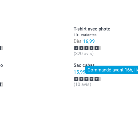
T-shirt avec photo
10+ variantes
Dès
16,99
(320 avis)
to
Sac cabas
Commandé avant 16h, li
15,99
(10 avis)