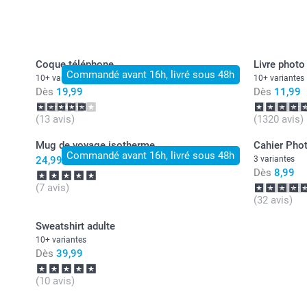
Coque téléphone
Livre photo
Commandé avant 16h, livré sous 48h
10+ variantes
10+ variantes
Dès
19,99
Dès
11,99
(13 avis)
(1320 avis)
Mug de voyage isotherme
Cahier Pho
Commandé avant 16h, livré sous 48h
24,99
3 variantes
Dès
8,99
(7 avis)
(32 avis)
Sweatshirt adulte
10+ variantes
Dès
39,99
(10 avis)