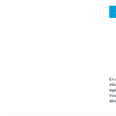
En 
inf
éga
Vou
dés