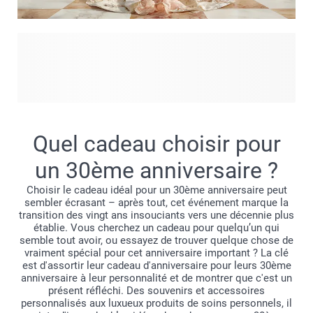
Si vous êtes attirés par des couleurs douces, des détails
raffinés et un sens de la sophistication calme, nos designs
au style Regency Core sont faits pour vous. Inspirés par les
intérieurs classiques et les esthétiques romantiques, les
designs Style Régence apportent une allure intemporelle à
vos produits personnalisés. Pensez à une typographie
Quel cadeau choisir pour
élégante, des motifs subtils et un équilibre harmonieux
entre nostalgie et design moderne. Le résultat est un style
un 30ème anniversaire ?
élégant et chaleureux, idéal pour mettre en valeur des
Choisir le cadeau idéal pour un 30ème anniversaire peut
souvenirs précieux.
sembler écrasant – après tout, cet événement marque la
transition des vingt ans insouciants vers une décennie plus
établie. Vous cherchez un cadeau pour quelqu’un qui
semble tout avoir, ou essayez de trouver quelque chose de
vraiment spécial pour cet anniversaire important ? La clé
est d'assortir leur cadeau d'anniversaire pour leurs 30ème
anniversaire à leur personnalité et de montrer que c'est un
présent réfléchi. Des souvenirs et accessoires
personnalisés aux luxueux produits de soins personnels, il