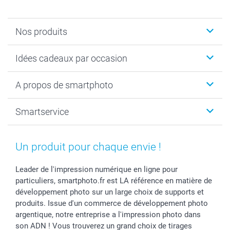
Nos produits
Cadeaux photo
Idées cadeaux par occasion
Calendrier photo & Agenda photo
Livre photo
Noël
A propos de smartphoto
Tirage photo & agrandissement
Anniversaire
Photo sur toile, Poster & Pêle-mêle
Mariage
A propos de smartphoto
Smartservice
Faire-part & Cartes
Naissance & baptême
Plan du site
MyNameBook
Fin d'études
Conditions générales
Contact
Coques smartphone
Fête des Mères
Droit de rétraction
Aide
Un produit pour chaque envie !
Stickers & Etiquettes
Fête des Pères
Plaintes
smartbonus
Cadres photo & accessoires déco
Communion
Vie privée
smartfriends
Leader de l'impression numérique en ligne pour
particuliers, smartphoto.fr est LA référence en matière de
Dénicheur d'idées cadeau
Baptême
Gestion des cookies
Livraison
développement photo sur un large choix de supports et
Toussaint
Tarifs
Modes de paiement
produits. Issue d'un commerce de développement photo
Rentrée des classes
Partenariats & Influence
Grandes quantités
argentique, notre entreprise a l'impression photo dans
Saint-Valentin
Investisseurs
Statut de ma commande
son ADN ! Vous trouverez un grand choix de tirages