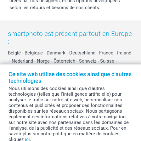
créés par nos designers, et des options développées
selon les retours et besoins de nos clients.
smartphoto est présent partout en Europe
:
België
-
Belgique
-
Danmark
-
Deutschland
-
France
-
Ireland
-
Nederland
-
Norge
-
Österreich
-
Schweiz
-
Suisse
-
Switzerland
-
Suomi
-
Sverige
-
United Kingdom
-
Ce site web utilise des cookies ainsi que d'autres
Other Countries
technologies
Nous utilisons des cookies ainsi que d'autres
technologies (telles que l'intelligence artificielle) pour
Tous les prix sont en EURO (€), TVA incluse et hors frais de port.
analyser le trafic sur notre site web, personnaliser nos
contenus et publicités et proposer des fonctionnalités
disponibles sur les réseaux sociaux. Nous partageons
également des informations relatives à votre navigation
© smartphoto group. Tous droits réservés
sur notre site avec nos partenaires dans les domaines de
smartphoto group SA.
l'analyse, de la publicité et des réseaux sociaux. Pour en
Siège social : Kwatrechtsteenweg 160, 9230 Wetteren, Belgique
savoir plus sur notre politique en matière de cookies,
Numéro de TVA BE 0405.706.755
cliquez
ici
.
Numéro d'entreprise 0405.706.755.