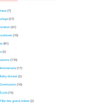
imaux
(7)
colage
(27)
oration
(41)
coulisses
(10)
es
(81)
ux
(2)
asions
(170)
Anniversaire
(17)
Baby shower
(2)
Communion
(10)
École
(15)
Fête des grand-mères
(2)