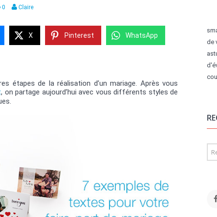
0
Claire
sma
X
Pinterest
WhatsApp
de 
ast
d'é
cou
res étapes de la réalisation d’un mariage. Après vous
t
, on partage aujourd’hui avec vous différents styles de
ues.
RE