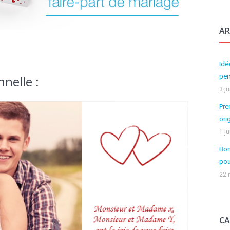
AR
Idé
per
nnelle :
3 j
Pre
ori
1 j
Bon
pou
22 
CA