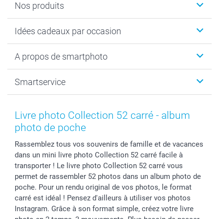
Nos produits
Cadeaux photo
Idées cadeaux par occasion
Calendrier photo & Agenda photo
Livre photo
Noël
A propos de smartphoto
Tirage photo & agrandissement
Anniversaire
Photo sur toile, Poster & Pêle-mêle
Mariage
A propos de smartphoto
Smartservice
Faire-part & Cartes
Naissance & baptême
Plan du site
MyNameBook
Fin d'études
Conditions générales
Contact
Coques smartphone
Fête des Mères
Droit de rétraction
Aide
Livre photo Collection 52 carré - album
Stickers & Etiquettes
Fête des Pères
Plaintes
smartbonus
photo de poche
Cadres photo & accessoires déco
Communion
Vie privée
smartfriends
Rassemblez tous vos souvenirs de famille et de vacances
Dénicheur d'idées cadeau
Baptême
Gestion des cookies
Livraison
dans un mini livre photo Collection 52 carré facile à
Toussaint
Tarifs
Modes de paiement
transporter ! Le livre photo Collection 52 carré vous
Rentrée des classes
Partenariats & Influence
Grandes quantités
permet de rassembler 52 photos dans un album photo de
Saint-Valentin
Investisseurs
Statut de ma commande
poche. Pour un rendu original de vos photos, le format
carré est idéal ! Pensez d'ailleurs à utiliser vos photos
Vacances
Instagram. Grâce à son format simple, créez votre livre