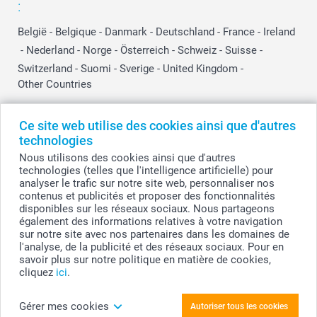
:
België
-
Belgique
-
Danmark
-
Deutschland
-
France
-
Ireland
-
Nederland
-
Norge
-
Österreich
-
Schweiz
-
Suisse
-
Switzerland
-
Suomi
-
Sverige
-
United Kingdom
-
Other Countries
Ce site web utilise des cookies ainsi que d'autres
Tous les prix sont en EURO (€), TVA incluse et hors frais de port.
technologies
Nous utilisons des cookies ainsi que d'autres
technologies (telles que l'intelligence artificielle) pour
analyser le trafic sur notre site web, personnaliser nos
© smartphoto group. Tous droits réservés
contenus et publicités et proposer des fonctionnalités
smartphoto group SA.
Siège social : Kwatrechtsteenweg 160, 9230 Wetteren, Belgique
disponibles sur les réseaux sociaux. Nous partageons
Numéro de TVA BE 0405.706.755
également des informations relatives à votre navigation
Numéro d'entreprise 0405.706.755.
sur notre site avec nos partenaires dans les domaines de
Coordonnées bancaires: IBAN BE71 2850 2711 5569 - BIC: GEBABEBB
l'analyse, de la publicité et des réseaux sociaux. Pour en
savoir plus sur notre politique en matière de cookies,
cliquez
ici
.
Personnalisez votre Collection 52 carré
Gérer mes cookies
Autoriser tous les cookies