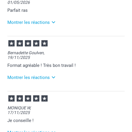
01/05/2026
Parfait ras
Montrer les réactions
13/05/2026
08:11
Merci pour votre commande Nathalie et je suis
Bernadette Goulven,
heureuse que votre album vous convienne.
19/11/2025
Passez une belle journée.
Cordialement,
Format agréable ! Très bon travail !
Florence@smartphoto
Montrer les réactions
20/11/2025
08:59
Merci Bernadette pour ce chouette commentaire!
MONIQUE W,
17/11/2025
Je suis ravie de savoir que votre produit vous
apporte satisfaction :-)
Je conseille !
Revenez nous voir bientôt.