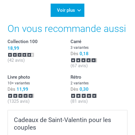
11:34
Bonjour Martine,
Voir plus
Merci pour votre commande et pour votre avis
On vous recommande aussi
positif pour votre album Collection.
Je suis ravie que vous l'appréciez, vous pourrez
revoir vos précieux souvenirs quand l'envie vous
Collection 100
Carré
prendra...
Passez une belle journée.
18,99
3 variantes
Cordialement,
Dès
0,18
Florence@smartphoto
(42 avis)
(67 avis)
Livre photo
Rétro
10+ variantes
2 variantes
Dès
11,99
Dès
0,30
(1325 avis)
(81 avis)
Cadeaux de Saint-Valentin pour les
couples