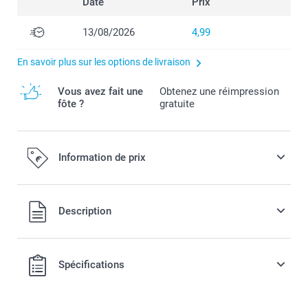
Date
Prix
13/08/2026
4,99
En savoir plus sur les options de livraison
Vous avez fait une
Obtenez une réimpression
fôte ?
gratuite
Information de prix
Tous les prix sont en EURO (€), TVA incluse et hors frais de
Description
port.
Spécifications