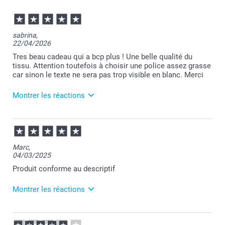
sabrina,
22/04/2026
Tres beau cadeau qui a bcp plus ! Une belle qualité du
tissu. Attention toutefois à choisir une police assez grasse
car sinon le texte ne sera pas trop visible en blanc. Merci
Montrer les réactions
29/04/2026
11:10
Merci pour votre retour Sabrina et pour votre
Marc,
conseil.
04/03/2025
N'hésitez jamais à contacter notre service client si
vous avez besoin d'un renseignement ou besoin
Produit conforme au descriptif
d'aide avec une commande.
Nous restons à votre écoute et je vous souhaite une
Montrer les réactions
agréable journée.
Cordialement,
Florence@smartphoto
06/03/2025
10:57