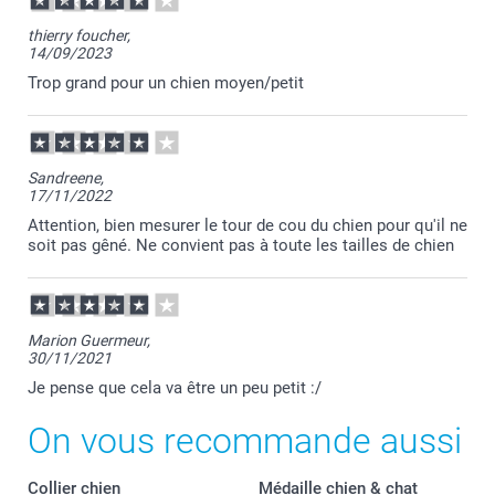
Bonjour Marc,
thierry foucher,
14/09/2023
Je vous remercie pour votre commande et je suis
ravie que votre bandana vous plaise!
Trop grand pour un chien moyen/petit
Passez une belle journée.
Cordialement,
Florence@smartphoto
Sandreene,
17/11/2022
Attention, bien mesurer le tour de cou du chien pour qu'il ne
soit pas gêné. Ne convient pas à toute les tailles de chien
Marion Guermeur,
30/11/2021
Je pense que cela va être un peu petit :/
On vous recommande aussi
Collier chien
Médaille chien & chat