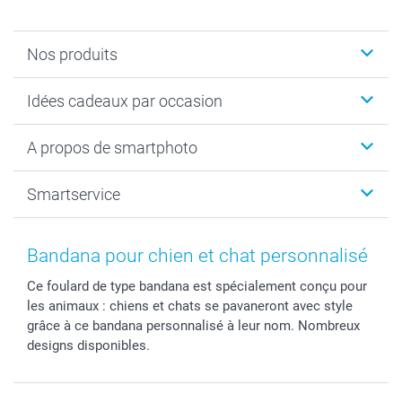
Nos produits
Cadeaux photo
Idées cadeaux par occasion
Calendrier photo & Agenda photo
Livre photo
Noël
A propos de smartphoto
Tirage photo & agrandissement
Anniversaire
Photo sur toile, Poster & Pêle-mêle
Mariage
A propos de smartphoto
Smartservice
Faire-part & Cartes
Naissance & baptême
Plan du site
MyNameBook
Fin d'études
Conditions générales
Contact
Coques smartphone
Fête des Mères
Droit de rétraction
Aide
Bandana pour chien et chat personnalisé
Stickers & Etiquettes
Fête des Pères
Plaintes
smartbonus
Ce foulard de type bandana est spécialement conçu pour
Cadres photo & accessoires déco
Communion
Vie privée
smartfriends
les animaux : chiens et chats se pavaneront avec style
Dénicheur d'idées cadeau
Baptême
Gestion des cookies
Livraison
grâce à ce bandana personnalisé à leur nom. Nombreux
Toussaint
Tarifs
Modes de paiement
designs disponibles.
Rentrée des classes
Partenariats & Influence
Grandes quantités
Saint-Valentin
Investisseurs
Statut de ma commande