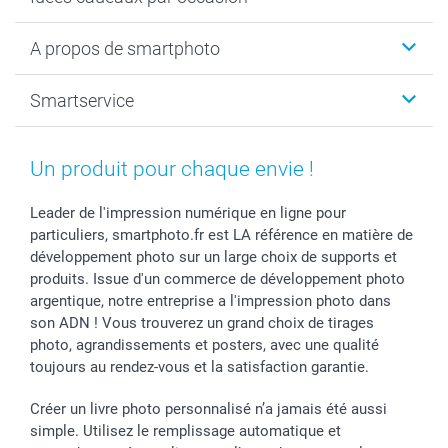
Calendrier photo & Agenda photo
Livre photo
Noël
A propos de smartphoto
Tirage photo & agrandissement
Anniversaire
Photo sur toile, Poster & Pêle-mêle
Mariage
A propos de smartphoto
Smartservice
Faire-part & Cartes
Naissance & baptême
Plan du site
MyNameBook
Fin d'études
Conditions générales
Contact
Coques smartphone
Fête des Mères
Droit de rétraction
Aide
Un produit pour chaque envie !
Stickers & Etiquettes
Fête des Pères
Plaintes
smartbonus
Cadres photo & accessoires déco
Communion
Vie privée
smartfriends
Leader de l'impression numérique en ligne pour
particuliers, smartphoto.fr est LA référence en matière de
Dénicheur d'idées cadeau
Baptême
Gestion des cookies
Livraison
développement photo sur un large choix de supports et
Toussaint
Tarifs
Modes de paiement
produits. Issue d'un commerce de développement photo
Rentrée des classes
Partenariats & Influence
Grandes quantités
argentique, notre entreprise a l'impression photo dans
Saint-Valentin
Investisseurs
Statut de ma commande
son ADN ! Vous trouverez un grand choix de tirages
Vacances
photo, agrandissements et posters, avec une qualité
toujours au rendez-vous et la satisfaction garantie.
Créer un livre photo personnalisé n’a jamais été aussi
simple. Utilisez le remplissage automatique et