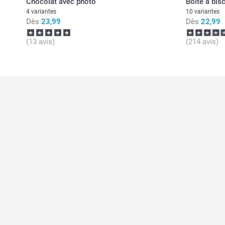
Chocolat avec photo
Boîte à bisc
4 variantes
10 variantes
Dès
23,99
Dès
22,99
(13 avis)
(214 avis)