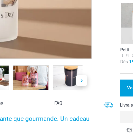
Petit
13
Dès
1
Vo
ns
FAQ
Livrai
gante que gourmande. Un cadeau