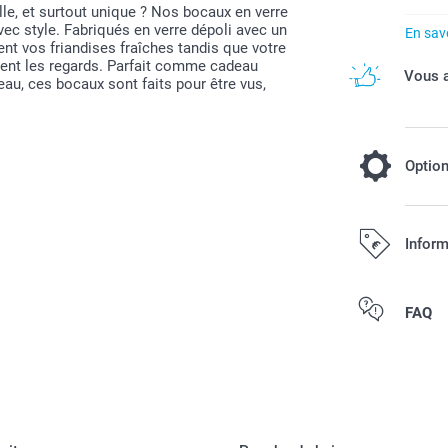
le, et surtout unique ? Nos bocaux en verre
ec style. Fabriqués en verre dépoli avec un
En savo
nt vos friandises fraîches tandis que votre
rent les regards. Parfait comme cadeau
Vous a
u, ces bocaux sont faits pour être vus,
Optio
Remplissez
Inform
6,00 / pi
Dès
Tous les prix s
FAQ
Disponibilité e
Oursons : go
Cœurs sucrés
Collier de bo