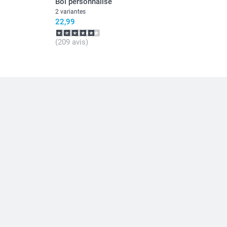
Bol personnalisé
ces.
2 variantes
22,99
our connaître les informations nutritionnelles sur les
œurs
(209 avis)
 bonbons
t pas aux enfants de moins de 3 ans.