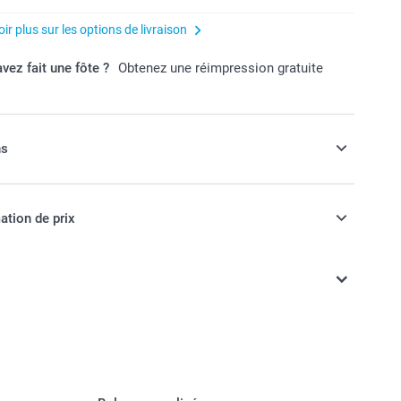
ir plus sur les options de livraison
vez fait une fôte ?
Obtenez une réimpression gratuite
ns
 vos cadeaux de bonbons !
ation de prix
èce
ont en EURO (€), TVA incluse et hors frais de port.
t prix des options
mmes molles aux fruits avec plusieurs parfums, 1 kg
 : saveur framboise, 1 kg
nbons : petites perles comestibles de différentes couleurs,