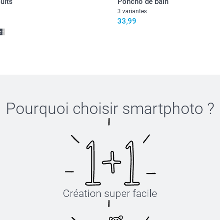
uits
Poncho de bain
lot de 12 piè
3 variantes
33,99
Cliquez ici p
oursons & c
et
collier de
. Ne convien
Pourquoi choisir
smartphoto
?
Création super facile