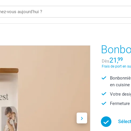
Bonbo
21,
99
Dès
Frais de port en s
Bonbonnièr
en cuisine
Votre desi
Fermeture
Sélec