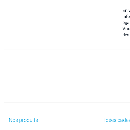
En 
inf
éga
Vou
dés
Nos produits
Idées cade