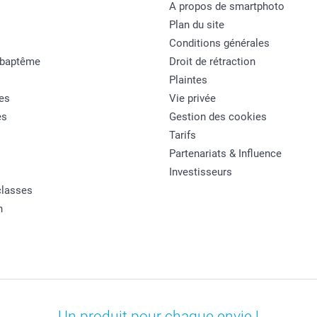
A propos de smartphoto
Plan du site
Conditions générales
 baptême
Droit de rétraction
Plaintes
es
Vie privée
es
Gestion des cookies
Tarifs
Partenariats & Influence
Investisseurs
classes
n
Un produit pour chaque envie !