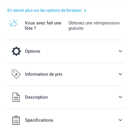
En savoir plus sur les options de livraison
Vous avez fait une
Obtenez une réimpression
fôte ?
gratuite
Options
Effets de couleur
Information de prix
Offert
Tous les prix sont en EURO (€), TVA incluse et hors frais de
Description
port.
Noir & Blanc
Sepia
Spécifications