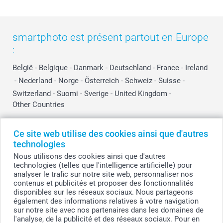
smartphoto est présent partout en Europe
:
België
-
Belgique
-
Danmark
-
Deutschland
-
France
-
Ireland
-
Nederland
-
Norge
-
Österreich
-
Schweiz
-
Suisse
-
Switzerland
-
Suomi
-
Sverige
-
United Kingdom
-
Other Countries
Ce site web utilise des cookies ainsi que d'autres
Tous les prix sont en EURO (€), TVA incluse et hors frais de port.
technologies
Nous utilisons des cookies ainsi que d'autres
technologies (telles que l'intelligence artificielle) pour
analyser le trafic sur notre site web, personnaliser nos
© smartphoto group. Tous droits réservés
contenus et publicités et proposer des fonctionnalités
smartphoto group SA.
Siège social : Kwatrechtsteenweg 160, 9230 Wetteren, Belgique
disponibles sur les réseaux sociaux. Nous partageons
Numéro de TVA BE 0405.706.755
également des informations relatives à votre navigation
Numéro d'entreprise 0405.706.755.
sur notre site avec nos partenaires dans les domaines de
Coordonnées bancaires: IBAN BE71 2850 2711 5569 - BIC: GEBABEBB
l'analyse, de la publicité et des réseaux sociaux. Pour en