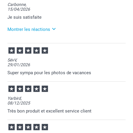
Carbonne,
15/04/2026
Je suis satisfaite
Montrer les réactions
22/04/2026
10:10
Bonjour Julie,
SévV,
29/01/2026
Je vous remercie pour votre commande et je suis
heureuse d'apprendre votre satisfaction!
Super sympa pour les photos de vacances
Passez une belle journée.
Cordialement,
Florence@smartphoto
Yarbird,
08/12/2025
Très bon produit et excellent service client