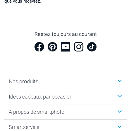
que vous recevrez.
Restez toujours au courant
Nos produits
Cadeaux photo
Idées cadeaux par occasion
Calendrier photo & Agenda photo
Livre photo
Noël
A propos de smartphoto
Tirage photo & agrandissement
Anniversaire
Photo sur toile, Poster & Pêle-mêle
Mariage
A propos de smartphoto
Smartservice
Faire-part & Cartes
Naissance & baptême
Plan du site