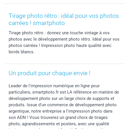
MyNameBook
Fin d'études
Conditions générales
Contact
Coques smartphone
Fête des Mères
Droit de rétraction
Aide
Tirage photo rétro : idéal pour vos photos
Stickers & Etiquettes
Fête des Pères
Plaintes
smartbonus
carrées ! smartphoto
Cadres photo & accessoires déco
Communion
Vie privée
smartfriends
Tirage photo rétro : donnez une touche vintage à vos
Dénicheur d'idées cadeau
Baptême
Gestion des cookies
Livraison
photos avec le développement photo rétro. Idéal pour vos
Toussaint
Tarifs
Modes de paiement
photos carrées ! Impression photo haute qualité avec
Rentrée des classes
Partenariats & Influence
Grandes quantités
bords blancs.
Saint-Valentin
Investisseurs
Statut de ma commande
Vacances
Un produit pour chaque envie !
Leader de l'impression numérique en ligne pour
particuliers, smartphoto.fr est LA référence en matière de
développement photo sur un large choix de supports et
produits. Issue d'un commerce de développement photo
argentique, notre entreprise a l'impression photo dans
son ADN ! Vous trouverez un grand choix de tirages
photo, agrandissements et posters, avec une qualité