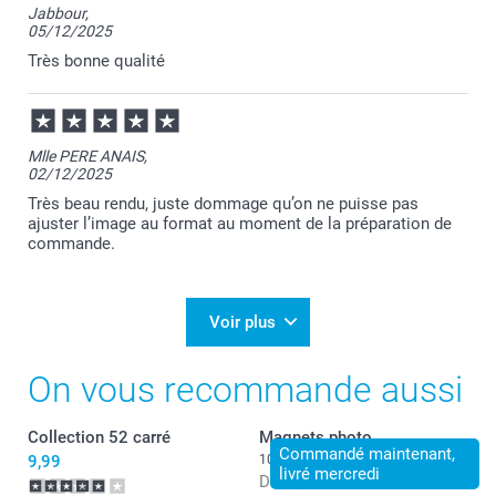
Jabbour,
05/12/2025
Très bonne qualité
Mlle PERE ANAIS,
02/12/2025
Très beau rendu, juste dommage qu’on ne puisse pas
ajuster l’image au format au moment de la préparation de
commande.
Voir plus
On vous recommande aussi
Collection 52 carré
Magnets photo
Commandé maintenant,
9,99
10+ variantes
livré mercredi
Dès
8,99