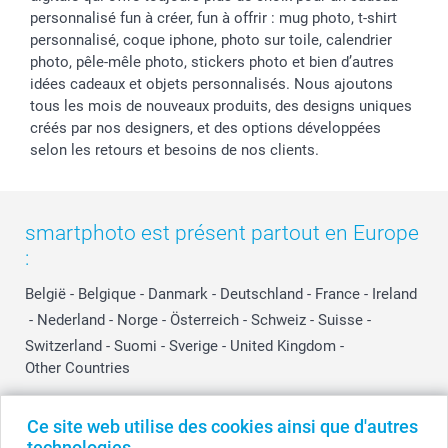
personnalisé fun à créer, fun à offrir : mug photo, t-shirt
personnalisé, coque iphone, photo sur toile, calendrier
photo, pêle-mêle photo, stickers photo et bien d’autres
idées cadeaux et objets personnalisés. Nous ajoutons
tous les mois de nouveaux produits, des designs uniques
créés par nos designers, et des options développées
selon les retours et besoins de nos clients.
smartphoto est présent partout en Europe
:
België
-
Belgique
-
Danmark
-
Deutschland
-
France
-
Ireland
-
Nederland
-
Norge
-
Österreich
-
Schweiz
-
Suisse
-
Switzerland
-
Suomi
-
Sverige
-
United Kingdom
-
Other Countries
Ce site web utilise des cookies ainsi que d'autres
Tous les prix sont en EURO (€), TVA incluse et hors frais de port.
technologies