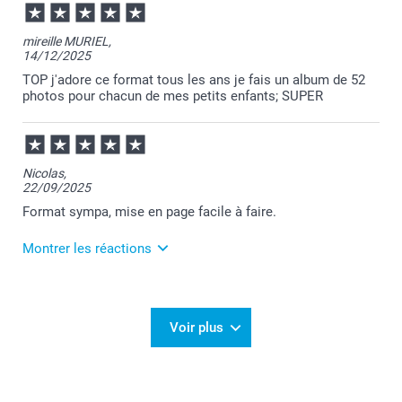
votre appréciation.
Passez une belle journée.
Cordialement,
mireille MURIEL,
Florence@smartphoto
14/12/2025
TOP j'adore ce format tous les ans je fais un album de 52
photos pour chacun de mes petits enfants; SUPER
Nicolas,
22/09/2025
Format sympa, mise en page facile à faire.
Montrer les réactions
23/09/2025
10:09
Merci Nicolas!
Voir plus
Nous sommes extrêmement heureux d'apprendre
que vous avez eu une belle expérience avec nous 🙂