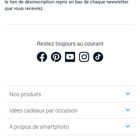
le lien de désinscription repris en bas de chaque newsletter
que vous recevrez.
Restez toujours au courant
Nos produits
Cadeaux photo
Idées cadeaux par occasion
Calendrier photo & Agenda photo
Livre photo
Noël
A propos de smartphoto
Tirage photo & agrandissement
Anniversaire
Photo sur toile, Poster & Pêle-mêle
Mariage
A propos de smartphoto