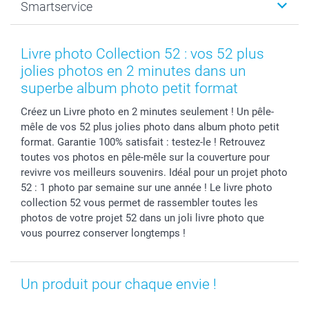
Smartservice
Faire-part & Cartes
Naissance & baptême
Plan du site
MyNameBook
Fin d'études
Conditions générales
Contact
Coques smartphone
Fête des Mères
Droit de rétraction
Aide
Livre photo Collection 52 : vos 52 plus
Stickers & Etiquettes
Fête des Pères
Plaintes
smartbonus
jolies photos en 2 minutes dans un
Cadres photo & accessoires déco
Communion
Vie privée
smartfriends
superbe album photo petit format
Dénicheur d'idées cadeau
Baptême
Gestion des cookies
Livraison
Créez un Livre photo en 2 minutes seulement ! Un pêle-
Toussaint
Tarifs
Modes de paiement
mêle de vos 52 plus jolies photo dans album photo petit
Rentrée des classes
Partenariats & Influence
Grandes quantités
format. Garantie 100% satisfait : testez-le ! Retrouvez
Saint-Valentin
Investisseurs
Statut de ma commande
toutes vos photos en pêle-mêle sur la couverture pour
revivre vos meilleurs souvenirs. Idéal pour un projet photo
Vacances
52 : 1 photo par semaine sur une année ! Le livre photo
collection 52 vous permet de rassembler toutes les
photos de votre projet 52 dans un joli livre photo que
vous pourrez conserver longtemps !
Un produit pour chaque envie !