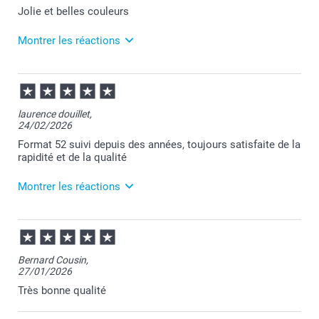
Jolie et belles couleurs
Montrer les réactions
09/07/2026
07:18
Bonjour Bianca,
laurence douillet,
24/02/2026
Merci pour votre commande et je suis ravie
d'apprendre que vous appréciez votre album.
Format 52 suivi depuis des années, toujours satisfaite de la
Je reste à votre écoute et je vous souhaite une belle
rapidité et de la qualité
journée.
Cordialement,
Montrer les réactions
Florence@smartphoto
26/02/2026
10:53
Bonjour Laurence,
Bernard Cousin,
27/01/2026
Je vous remercie pour votre commande et je suis
ravie d'apprendre votre satisfaction continue avec le
Très bonne qualité
Format 52 au fil des ans.
Je vous remercie sincèrement pour votre fidélité et