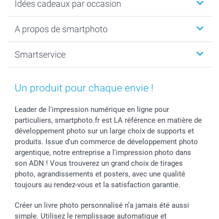
Idées cadeaux par occasion
Calendrier photo & Agenda photo
Livre photo
Noël
A propos de smartphoto
Tirage photo & agrandissement
Anniversaire
Photo sur toile, Poster & Pêle-mêle
Mariage
A propos de smartphoto
Smartservice
Faire-part & Cartes
Naissance & baptême
Plan du site
MyNameBook
Fin d'études
Conditions générales
Contact
Coques smartphone
Fête des Mères
Droit de rétraction
Aide
Un produit pour chaque envie !
Stickers & Etiquettes
Fête des Pères
Plaintes
smartbonus
Cadres photo & accessoires déco
Communion
Vie privée
smartfriends
Leader de l'impression numérique en ligne pour
particuliers, smartphoto.fr est LA référence en matière de
Dénicheur d'idées cadeau
Baptême
Gestion des cookies
Livraison
développement photo sur un large choix de supports et
Toussaint
Tarifs
Modes de paiement
produits. Issue d'un commerce de développement photo
Rentrée des classes
Partenariats & Influence
Grandes quantités
argentique, notre entreprise a l'impression photo dans
Saint-Valentin
Investisseurs
Statut de ma commande
son ADN ! Vous trouverez un grand choix de tirages
Vacances
photo, agrandissements et posters, avec une qualité
toujours au rendez-vous et la satisfaction garantie.
Créer un livre photo personnalisé n’a jamais été aussi
simple. Utilisez le remplissage automatique et