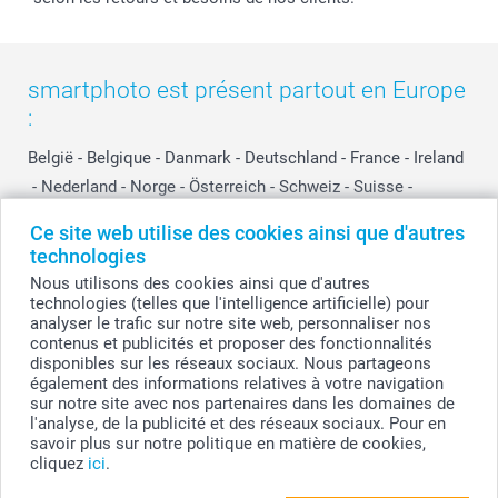
smartphoto est présent partout en Europe
:
België
-
Belgique
-
Danmark
-
Deutschland
-
France
-
Ireland
-
Nederland
-
Norge
-
Österreich
-
Schweiz
-
Suisse
-
Switzerland
-
Suomi
-
Sverige
-
United Kingdom
-
Ce site web utilise des cookies ainsi que d'autres
Other Countries
technologies
Nous utilisons des cookies ainsi que d'autres
technologies (telles que l'intelligence artificielle) pour
Tous les prix sont en EURO (€), TVA incluse et hors frais de port.
analyser le trafic sur notre site web, personnaliser nos
contenus et publicités et proposer des fonctionnalités
disponibles sur les réseaux sociaux. Nous partageons
également des informations relatives à votre navigation
sur notre site avec nos partenaires dans les domaines de
© smartphoto group. Tous droits réservés
smartphoto group SA.
l'analyse, de la publicité et des réseaux sociaux. Pour en
Siège social : Kwatrechtsteenweg 160, 9230 Wetteren, Belgique
savoir plus sur notre politique en matière de cookies,
Numéro de TVA BE 0405.706.755
cliquez
ici
.
Numéro d'entreprise 0405.706.755.
Coordonnées bancaires: IBAN BE71 2850 2711 5569 - BIC: GEBABEBB