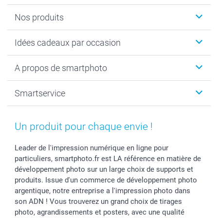
Nos produits
Cadeaux photo
Idées cadeaux par occasion
Calendrier photo & Agenda photo
Livre photo
Noël
A propos de smartphoto
Tirage photo & agrandissement
Anniversaire
Photo sur toile, Poster & Pêle-mêle
Mariage
A propos de smartphoto
Smartservice
Faire-part & Cartes
Naissance & baptême
Plan du site
MyNameBook
Fin d'études
Conditions générales
Contact
Coques smartphone
Fête des Mères
Droit de rétraction
Aide
Un produit pour chaque envie !
Stickers & Etiquettes
Fête des Pères
Plaintes
smartbonus
Cadres photo & accessoires déco
Communion
Vie privée
smartfriends
Leader de l'impression numérique en ligne pour
particuliers, smartphoto.fr est LA référence en matière de
Dénicheur d'idées cadeau
Baptême
Gestion des cookies
Livraison
développement photo sur un large choix de supports et
Toussaint
Tarifs
Modes de paiement
produits. Issue d'un commerce de développement photo
Rentrée des classes
Partenariats & Influence
Grandes quantités
argentique, notre entreprise a l'impression photo dans
Saint-Valentin
Investisseurs
Statut de ma commande
son ADN ! Vous trouverez un grand choix de tirages
Vacances
photo, agrandissements et posters, avec une qualité