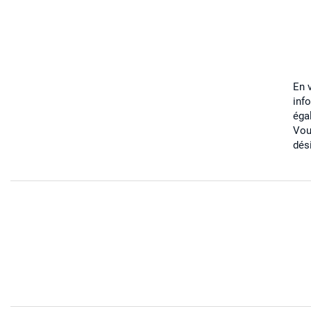
En 
inf
éga
Vou
dés