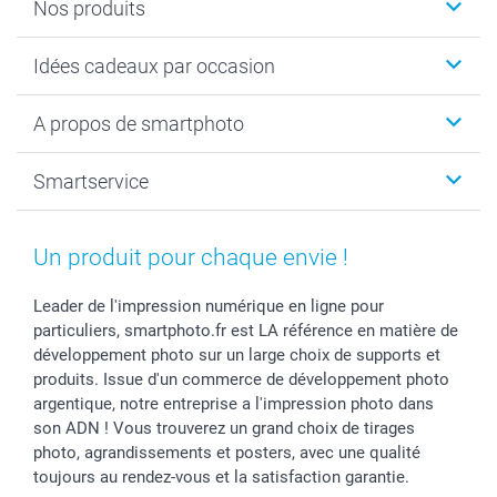
Nos produits
Cadeaux photo
Idées cadeaux par occasion
Calendrier photo & Agenda photo
Livre photo
Noël
A propos de smartphoto
Tirage photo & agrandissement
Anniversaire
Photo sur toile, Poster & Pêle-mêle
Mariage
A propos de smartphoto
Smartservice
Faire-part & Cartes
Naissance & baptême
Plan du site
MyNameBook
Fin d'études
Conditions générales
Contact
Coques smartphone
Fête des Mères
Droit de rétraction
Aide
Un produit pour chaque envie !
Stickers & Etiquettes
Fête des Pères
Plaintes
smartbonus
Cadres photo & accessoires déco
Communion
Vie privée
smartfriends
Leader de l'impression numérique en ligne pour
particuliers, smartphoto.fr est LA référence en matière de
Dénicheur d'idées cadeau
Baptême
Gestion des cookies
Livraison
développement photo sur un large choix de supports et
Toussaint
Tarifs
Modes de paiement
produits. Issue d'un commerce de développement photo
Rentrée des classes
Partenariats & Influence
Grandes quantités
argentique, notre entreprise a l'impression photo dans
Saint-Valentin
Investisseurs
Statut de ma commande
son ADN ! Vous trouverez un grand choix de tirages
Vacances
photo, agrandissements et posters, avec une qualité
toujours au rendez-vous et la satisfaction garantie.