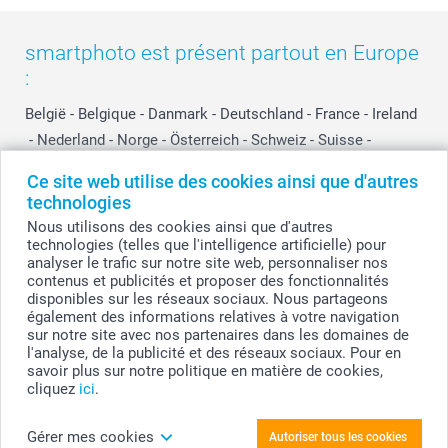
smartphoto est présent partout en Europe
:
België
-
Belgique
-
Danmark
-
Deutschland
-
France
-
Ireland
-
Nederland
-
Norge
-
Österreich
-
Schweiz
-
Suisse
-
Switzerland
-
Suomi
-
Sverige
-
United Kingdom
-
Ce site web utilise des cookies ainsi que d'autres
Other Countries
technologies
Nous utilisons des cookies ainsi que d'autres
technologies (telles que l'intelligence artificielle) pour
Tous les prix sont en EURO (€), TVA incluse et hors frais de port.
analyser le trafic sur notre site web, personnaliser nos
contenus et publicités et proposer des fonctionnalités
disponibles sur les réseaux sociaux. Nous partageons
également des informations relatives à votre navigation
sur notre site avec nos partenaires dans les domaines de
© smartphoto group. Tous droits réservés
smartphoto group SA.
l'analyse, de la publicité et des réseaux sociaux. Pour en
Siège social : Kwatrechtsteenweg 160, 9230 Wetteren, Belgique
savoir plus sur notre politique en matière de cookies,
Numéro de TVA BE 0405.706.755
cliquez
ici
.
Numéro d'entreprise 0405.706.755.
Coordonnées bancaires: IBAN BE71 2850 2711 5569 - BIC: GEBABEBB
Gérer mes cookies
Autoriser tous les cookies