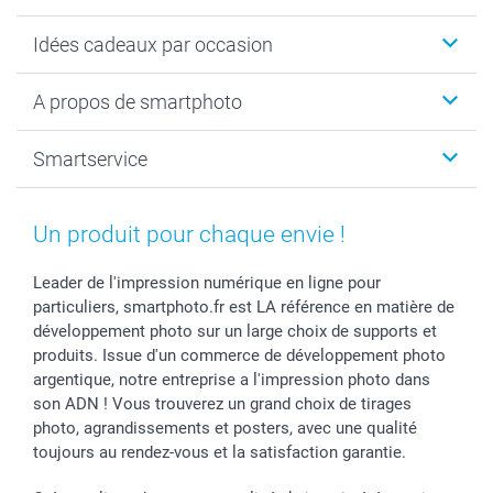
Cadeaux photo
Idées cadeaux par occasion
Calendrier photo & Agenda photo
Livre photo
Noël
A propos de smartphoto
Tirage photo & agrandissement
Anniversaire
Photo sur toile, Poster & Pêle-mêle
Mariage
A propos de smartphoto
Smartservice
Faire-part & Cartes
Naissance & baptême
Plan du site
MyNameBook
Fin d'études
Conditions générales
Contact
Coques smartphone
Fête des Mères
Droit de rétraction
Aide
Un produit pour chaque envie !
Stickers & Etiquettes
Fête des Pères
Plaintes
smartbonus
Cadres photo & accessoires déco
Communion
Vie privée
smartfriends
Leader de l'impression numérique en ligne pour
particuliers, smartphoto.fr est LA référence en matière de
Dénicheur d'idées cadeau
Baptême
Gestion des cookies
Livraison
développement photo sur un large choix de supports et
Toussaint
Tarifs
Modes de paiement
produits. Issue d'un commerce de développement photo
Rentrée des classes
Partenariats & Influence
Grandes quantités
argentique, notre entreprise a l'impression photo dans
Saint-Valentin
Investisseurs
Statut de ma commande
son ADN ! Vous trouverez un grand choix de tirages
Vacances
photo, agrandissements et posters, avec une qualité
toujours au rendez-vous et la satisfaction garantie.