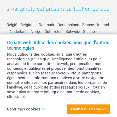
smartphoto est présent partout en Europe
:
België
-
Belgique
-
Danmark
-
Deutschland
-
France
-
Ireland
-
Nederland
-
Norge
-
Österreich
-
Schweiz
-
Suisse
-
Switzerland
-
Suomi
-
Sverige
-
United Kingdom
-
Ce site web utilise des cookies ainsi que d'autres
Other Countries
technologies
Nous utilisons des cookies ainsi que d'autres
technologies (telles que l'intelligence artificielle) pour
Tous les prix sont en EURO (€), TVA incluse et hors frais de port.
analyser le trafic sur notre site web, personnaliser nos
contenus et publicités et proposer des fonctionnalités
disponibles sur les réseaux sociaux. Nous partageons
également des informations relatives à votre navigation
sur notre site avec nos partenaires dans les domaines de
© smartphoto group. Tous droits réservés
smartphoto group SA.
l'analyse, de la publicité et des réseaux sociaux. Pour en
Siège social : Kwatrechtsteenweg 160, 9230 Wetteren, Belgique
savoir plus sur notre politique en matière de cookies,
Numéro de TVA BE 0405.706.755
cliquez
ici
.
Numéro d'entreprise 0405.706.755.
Coordonnées bancaires: IBAN BE71 2850 2711 5569 - BIC: GEBABEBB
Gérer mes cookies
Autoriser tous les cookies