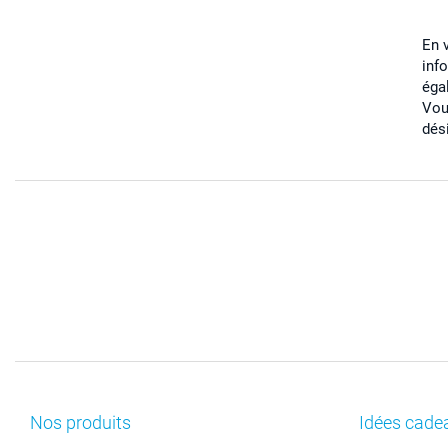
En 
inf
éga
Vou
dés
Nos produits
Idées cade