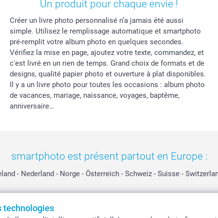
Un produit pour chaque envie !
Créer un livre photo personnalisé n’a jamais été aussi
simple. Utilisez le remplissage automatique et smartphoto
pré-remplit votre album photo en quelques secondes.
Vérifiez la mise en page, ajoutez votre texte, commandez, et
c'est livré en un rien de temps. Grand choix de formats et de
designs, qualité papier photo et ouverture à plat disponibles.
Il y a un livre photo pour toutes les occasions : album photo
de vacances, mariage, naissance, voyages, baptême,
anniversaire…
smartphoto est présent partout en Europe :
eland
-
Nederland
-
Norge
-
Österreich
-
Schweiz
-
Suisse
-
Switzerla
es technologies
Tous les prix sont en EURO (€), TVA incluse et hors frais de port.