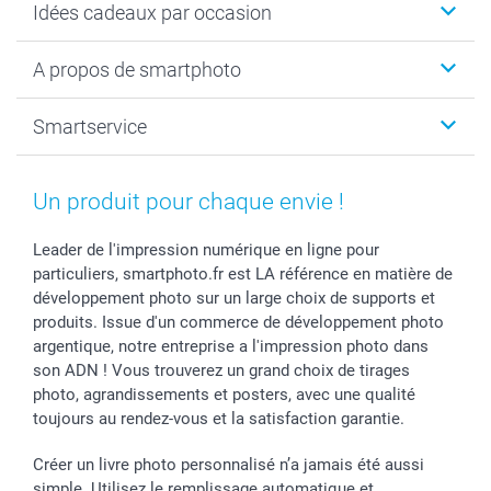
Idées cadeaux par occasion
Calendrier photo & Agenda photo
Livre photo
Noël
A propos de smartphoto
Tirage photo & agrandissement
Anniversaire
Photo sur toile, Poster & Pêle-mêle
Mariage
A propos de smartphoto
Smartservice
Faire-part & Cartes
Naissance & baptême
Plan du site
MyNameBook
Fin d'études
Conditions générales
Contact
Coques smartphone
Fête des Mères
Droit de rétraction
Aide
Un produit pour chaque envie !
Stickers & Etiquettes
Fête des Pères
Plaintes
smartbonus
Cadres photo & accessoires déco
Communion
Vie privée
smartfriends
Leader de l'impression numérique en ligne pour
particuliers, smartphoto.fr est LA référence en matière de
Dénicheur d'idées cadeau
Baptême
Gestion des cookies
Livraison
développement photo sur un large choix de supports et
Toussaint
Tarifs
Modes de paiement
produits. Issue d'un commerce de développement photo
Rentrée des classes
Partenariats & Influence
Grandes quantités
argentique, notre entreprise a l'impression photo dans
Saint-Valentin
Investisseurs
Statut de ma commande
son ADN ! Vous trouverez un grand choix de tirages
Vacances
photo, agrandissements et posters, avec une qualité
toujours au rendez-vous et la satisfaction garantie.
Créer un livre photo personnalisé n’a jamais été aussi
simple. Utilisez le remplissage automatique et