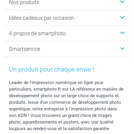
Nos produits
Cadeaux photo
Idées cadeaux par occasion
Calendrier photo & Agenda photo
Livre photo
Noël
A propos de smartphoto
Tirage photo & agrandissement
Anniversaire
Photo sur toile, Poster & Pêle-mêle
Mariage
A propos de smartphoto
Smartservice
Faire-part & Cartes
Naissance & baptême
Plan du site
MyNameBook
Fin d'études
Conditions générales
Contact
Coques smartphone
Fête des Mères
Droit de rétraction
Aide
Un produit pour chaque envie !
Stickers & Etiquettes
Fête des Pères
Plaintes
smartbonus
Cadres photo & accessoires déco
Communion
Vie privée
smartfriends
Leader de l'impression numérique en ligne pour
particuliers, smartphoto.fr est LA référence en matière de
Dénicheur d'idées cadeau
Baptême
Gestion des cookies
Livraison
développement photo sur un large choix de supports et
Toussaint
Tarifs
Modes de paiement
produits. Issue d'un commerce de développement photo
Rentrée des classes
Partenariats & Influence
Grandes quantités
argentique, notre entreprise a l'impression photo dans
Saint-Valentin
Investisseurs
Statut de ma commande
son ADN ! Vous trouverez un grand choix de tirages
Vacances
photo, agrandissements et posters, avec une qualité
toujours au rendez-vous et la satisfaction garantie.