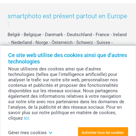
smartphoto est présent partout en Europe
:
België
-
Belgique
-
Danmark
-
Deutschland
-
France
-
Ireland
-
Nederland
-
Norge
-
Österreich
-
Schweiz
-
Suisse
-
Switzerland
-
Suomi
-
Sverige
-
United Kingdom
-
Ce site web utilise des cookies ainsi que d'autres
Other Countries
technologies
Nous utilisons des cookies ainsi que d'autres
technologies (telles que l'intelligence artificielle) pour
Tous les prix sont en EURO (€), TVA incluse et hors frais de port.
analyser le trafic sur notre site web, personnaliser nos
contenus et publicités et proposer des fonctionnalités
disponibles sur les réseaux sociaux. Nous partageons
également des informations relatives à votre navigation
sur notre site avec nos partenaires dans les domaines de
© smartphoto group. Tous droits réservés
smartphoto group SA.
l'analyse, de la publicité et des réseaux sociaux. Pour en
Siège social : Kwatrechtsteenweg 160, 9230 Wetteren, Belgique
savoir plus sur notre politique en matière de cookies,
Numéro de TVA BE 0405.706.755
cliquez
ici
.
Numéro d'entreprise 0405.706.755.
Coordonnées bancaires: IBAN BE71 2850 2711 5569 - BIC: GEBABEBB
Gérer mes cookies
Autoriser tous les cookies