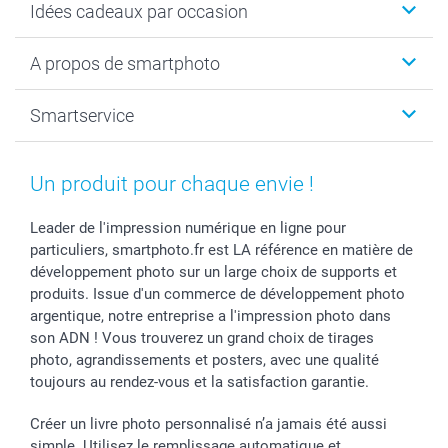
Idées cadeaux par occasion
Calendrier photo & Agenda photo
Livre photo
Noël
A propos de smartphoto
Tirage photo & agrandissement
Anniversaire
Photo sur toile, Poster & Pêle-mêle
Mariage
A propos de smartphoto
Smartservice
Faire-part & Cartes
Naissance & baptême
Plan du site
MyNameBook
Fin d'études
Conditions générales
Contact
Coques smartphone
Fête des Mères
Droit de rétraction
Aide
Un produit pour chaque envie !
Stickers & Etiquettes
Fête des Pères
Plaintes
smartbonus
Cadres photo & accessoires déco
Communion
Vie privée
smartfriends
Leader de l'impression numérique en ligne pour
particuliers, smartphoto.fr est LA référence en matière de
Dénicheur d'idées cadeau
Baptême
Gestion des cookies
Livraison
développement photo sur un large choix de supports et
Toussaint
Tarifs
Modes de paiement
produits. Issue d'un commerce de développement photo
Rentrée des classes
Partenariats & Influence
Grandes quantités
argentique, notre entreprise a l'impression photo dans
Saint-Valentin
Investisseurs
Statut de ma commande
son ADN ! Vous trouverez un grand choix de tirages
Vacances
photo, agrandissements et posters, avec une qualité
toujours au rendez-vous et la satisfaction garantie.
Créer un livre photo personnalisé n’a jamais été aussi
simple. Utilisez le remplissage automatique et