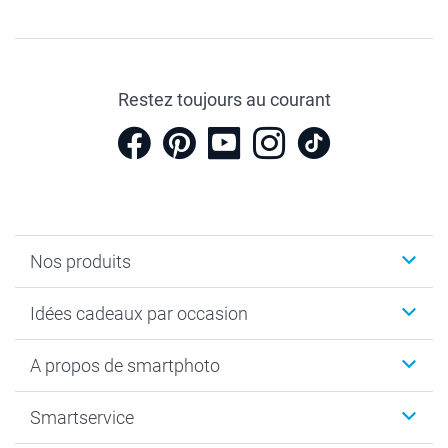
Restez toujours au courant
Nos produits
Cadeaux photo
Idées cadeaux par occasion
Calendrier photo & Agenda photo
Livre photo
Noël
A propos de smartphoto
Tirage photo & agrandissement
Anniversaire
Photo sur toile, Poster & Pêle-mêle
Mariage
A propos de smartphoto
Smartservice
Faire-part & Cartes
Naissance & baptême
Plan du site