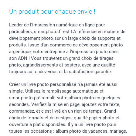
MyNameBook
Fin d'études
Conditions générales
Contact
Coques smartphone
Fête des Mères
Droit de rétraction
Aide
Un produit pour chaque envie !
Stickers & Etiquettes
Fête des Pères
Plaintes
smartbonus
Cadres photo & accessoires déco
Communion
Vie privée
smartfriends
Leader de l'impression numérique en ligne pour
particuliers, smartphoto.fr est LA référence en matière de
Dénicheur d'idées cadeau
Baptême
Gestion des cookies
Livraison
développement photo sur un large choix de supports et
Toussaint
Tarifs
Modes de paiement
produits. Issue d'un commerce de développement photo
Rentrée des classes
Partenariats & Influence
Grandes quantités
argentique, notre entreprise a l'impression photo dans
Saint-Valentin
Investisseurs
Statut de ma commande
son ADN ! Vous trouverez un grand choix de tirages
Vacances
photo, agrandissements et posters, avec une qualité
toujours au rendez-vous et la satisfaction garantie.
Créer un livre photo personnalisé n’a jamais été aussi
simple. Utilisez le remplissage automatique et
smartphoto pré-remplit votre album photo en quelques
secondes. Vérifiez la mise en page, ajoutez votre texte,
commandez, et c'est livré en un rien de temps. Grand
choix de formats et de designs, qualité papier photo et
ouverture à plat disponibles. Il y a un livre photo pour
toutes les occasions : album photo de vacances, mariage,