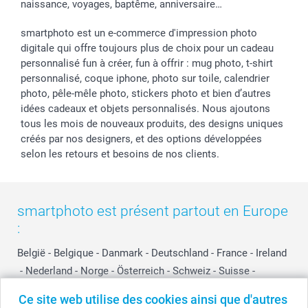
naissance, voyages, baptême, anniversaire…
smartphoto est un e-commerce d'impression photo
digitale qui offre toujours plus de choix pour un cadeau
personnalisé fun à créer, fun à offrir : mug photo, t-shirt
personnalisé, coque iphone, photo sur toile, calendrier
photo, pêle-mêle photo, stickers photo et bien d’autres
idées cadeaux et objets personnalisés. Nous ajoutons
tous les mois de nouveaux produits, des designs uniques
créés par nos designers, et des options développées
selon les retours et besoins de nos clients.
smartphoto est présent partout en Europe
:
België
-
Belgique
-
Danmark
-
Deutschland
-
France
-
Ireland
-
Nederland
-
Norge
-
Österreich
-
Schweiz
-
Suisse
-
Switzerland
-
Suomi
-
Sverige
-
United Kingdom
-
Ce site web utilise des cookies ainsi que d'autres
Other Countries