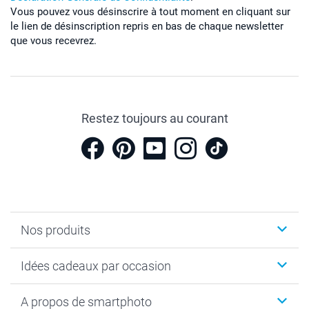
Vous pouvez vous désinscrire à tout moment en cliquant sur
le lien de désinscription repris en bas de chaque newsletter
que vous recevrez.
Restez toujours au courant
Nos produits
Cadeaux photo
Idées cadeaux par occasion
Calendrier photo & Agenda photo
Livre photo
Noël
A propos de smartphoto
Tirage photo & agrandissement
Anniversaire