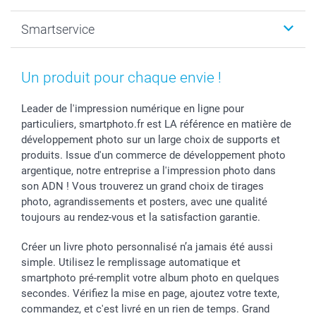
Photo sur toile, Poster & Pêle-mêle
Mariage
A propos de smartphoto
Smartservice
Faire-part & Cartes
Naissance & baptême
Plan du site
MyNameBook
Fin d'études
Conditions générales
Contact
Coques smartphone
Fête des Mères
Droit de rétraction
Aide
Un produit pour chaque envie !
Stickers & Etiquettes
Fête des Pères
Plaintes
smartbonus
Cadres photo & accessoires déco
Communion
Vie privée
smartfriends
Leader de l'impression numérique en ligne pour
particuliers, smartphoto.fr est LA référence en matière de
Dénicheur d'idées cadeau
Baptême
Gestion des cookies
Livraison
développement photo sur un large choix de supports et
Toussaint
Tarifs
Modes de paiement
produits. Issue d'un commerce de développement photo
Rentrée des classes
Partenariats & Influence
Grandes quantités
argentique, notre entreprise a l'impression photo dans
Saint-Valentin
Investisseurs
Statut de ma commande
son ADN ! Vous trouverez un grand choix de tirages
Vacances
photo, agrandissements et posters, avec une qualité
toujours au rendez-vous et la satisfaction garantie.
Créer un livre photo personnalisé n’a jamais été aussi
simple. Utilisez le remplissage automatique et
smartphoto pré-remplit votre album photo en quelques
secondes. Vérifiez la mise en page, ajoutez votre texte,
commandez, et c'est livré en un rien de temps. Grand