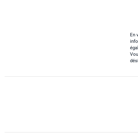
En 
inf
éga
Vou
dés