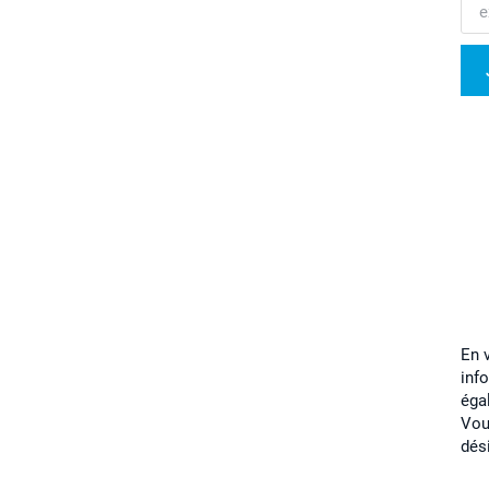
En 
inf
éga
Vou
dés