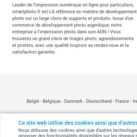
Leader de l'impression numérique en ligne pour particuliers,
smartphoto.fr est LA référence en matière de développement
photo sur un large choix de supports et produits. Issue d'un
commerce de développement photo argentique, notre
entreprise a l'impression photo dans son ADN ! Vous
trouverez un grand choix de tirages photo, agrandissements
et posters, avec une qualité toujours au rendez-vous et la
satisfaction garantie.
België
-
Belgique
-
Danmark
-
Deutschland
-
France
-
Ir
Ce site web utilise des cookies ainsi que d'autr
© smartphoto group. Tous droits réservés
Nous utilisons des cookies ainsi que d'autres technologies (
smartphoto group SA.
proposer des fonctionnalités disponibles sur les réseaux 
Siège social : Kwatrechtsteenweg 160, 9230 Wetteren, Belgique