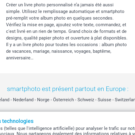
Créer un livre photo personnalisé n’a jamais été aussi
simple. Utilisez le remplissage automatique et smartphoto
pré-remplit votre album photo en quelques secondes.
Vérifiez la mise en page, ajoutez votre texte, commandez, et
c'est livré en un rien de temps. Grand choix de formats et de
designs, qualité papier photo et ouverture à plat disponibles.
Il y a un livre photo pour toutes les occasions : album photo
de vacances, mariage, naissance, voyages, baptême,
anniversaire…
smartphoto est présent partout en Europe :
eland
-
Nederland
-
Norge
-
Österreich
-
Schweiz
-
Suisse
-
Switzerla
es technologies
Tous les prix sont en EURO (€), TVA incluse et hors frais de port.
telles que l'intelligence artificielle) pour analyser le trafic sur n
sociaux. Nous partageons également des informations relatives à vo