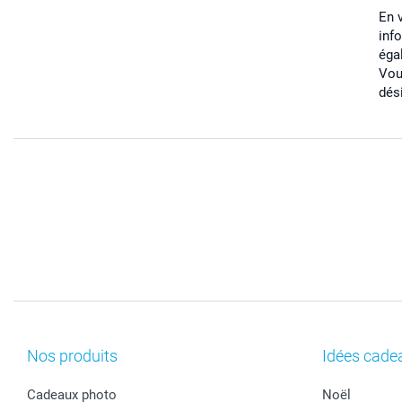
En 
inf
éga
Vou
dés
Nos produits
Idées cade
Cadeaux photo
Noël