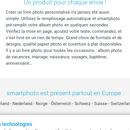
Un produit pour chaque envie !
Créer un livre photo personnalisé n’a jamais été aussi
simple. Utilisez le remplissage automatique et smartphoto
pré-remplit votre album photo en quelques secondes.
Vérifiez la mise en page, ajoutez votre texte, commandez, et
c'est livré en un rien de temps. Grand choix de formats et de
designs, qualité papier photo et ouverture à plat disponibles.
Il y a un livre photo pour toutes les occasions : album photo
de vacances, mariage, naissance, voyages, baptême,
anniversaire…
smartphoto est présent partout en Europe :
eland
-
Nederland
-
Norge
-
Österreich
-
Schweiz
-
Suisse
-
Switzerla
es technologies
Tous les prix sont en EURO (€), TVA incluse et hors frais de port.