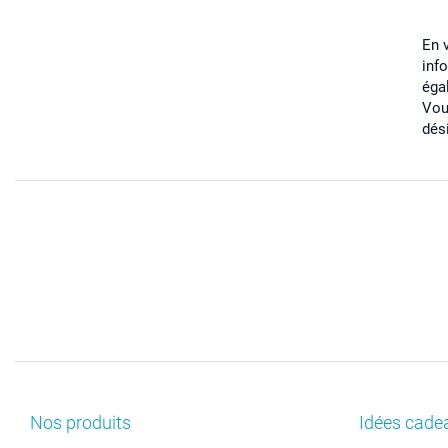
En 
inf
éga
Vou
dés
Nos produits
Idées cade