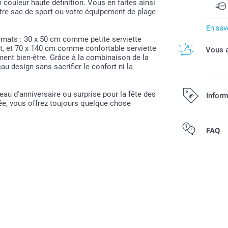
couleur haute définition. Vous en faites ainsi
otre sac de sport ou votre équipement de plage
En savo
rmats : 30 x 50 cm comme petite serviette
rt, et 70 x 140 cm comme confortable serviette
Vous a
ent bien-être. Grâce à la combinaison de la
au design sans sacrifier le confort ni la
u d'anniversaire ou surprise pour la fête des
Inform
ée, vous offrez toujours quelque chose
Tous les prix s
FAQ