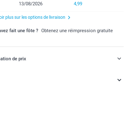
13/08/2026
4,99
ir plus sur les options de livraison
vez fait une fôte ?
Obtenez une réimpression gratuite
ation de prix
ont en EURO (€), TVA incluse et hors frais de port.