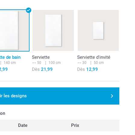
tte de bain
Serviette
Serviette d'invité
140 cm
50
100 cm
30
50 cm
2,99
Dès
21,99
Dès
12,99
ir les designs
son
Date
Prix