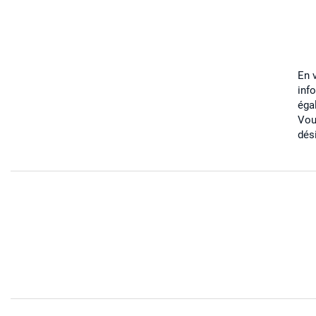
En 
inf
éga
Vou
dés