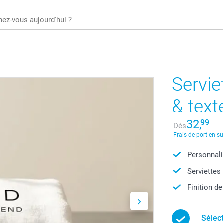
Servie
& text
32,
99
Dès
Frais de port en s
Personnali
Serviettes
Finition de
Sélec