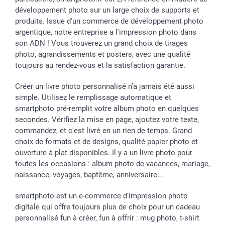
Dénicheur d'idées cadeau
Baptême
Gestion des cookies
Livraison
développement photo sur un large choix de supports et
Toussaint
Tarifs
Modes de paiement
produits. Issue d'un commerce de développement photo
Rentrée des classes
Partenariats & Influence
Grandes quantités
argentique, notre entreprise a l'impression photo dans
Saint-Valentin
Investisseurs
Statut de ma commande
son ADN ! Vous trouverez un grand choix de tirages
Vacances
photo, agrandissements et posters, avec une qualité
toujours au rendez-vous et la satisfaction garantie.
Créer un livre photo personnalisé n’a jamais été aussi
simple. Utilisez le remplissage automatique et
smartphoto pré-remplit votre album photo en quelques
secondes. Vérifiez la mise en page, ajoutez votre texte,
commandez, et c'est livré en un rien de temps. Grand
choix de formats et de designs, qualité papier photo et
ouverture à plat disponibles. Il y a un livre photo pour
toutes les occasions : album photo de vacances, mariage,
naissance, voyages, baptême, anniversaire…
smartphoto est un e-commerce d'impression photo
digitale qui offre toujours plus de choix pour un cadeau
personnalisé fun à créer, fun à offrir : mug photo, t-shirt