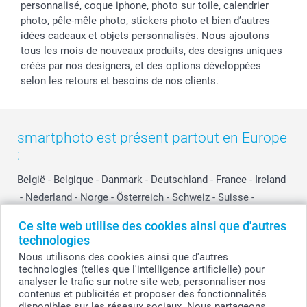
personnalisé, coque iphone, photo sur toile, calendrier
photo, pêle-mêle photo, stickers photo et bien d’autres
idées cadeaux et objets personnalisés. Nous ajoutons
tous les mois de nouveaux produits, des designs uniques
créés par nos designers, et des options développées
selon les retours et besoins de nos clients.
smartphoto est présent partout en Europe
:
België
-
Belgique
-
Danmark
-
Deutschland
-
France
-
Ireland
-
Nederland
-
Norge
-
Österreich
-
Schweiz
-
Suisse
-
Switzerland
-
Suomi
-
Sverige
-
United Kingdom
-
Ce site web utilise des cookies ainsi que d'autres
Other Countries
technologies
Nous utilisons des cookies ainsi que d'autres
technologies (telles que l'intelligence artificielle) pour
Tous les prix sont en EURO (€), TVA incluse et hors frais de port.
analyser le trafic sur notre site web, personnaliser nos
contenus et publicités et proposer des fonctionnalités
disponibles sur les réseaux sociaux. Nous partageons