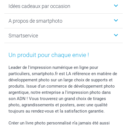
Cadeaux photo
Idées cadeaux par occasion
Calendrier photo & Agenda photo
Livre photo
Noël
A propos de smartphoto
Tirage photo & agrandissement
Anniversaire
Photo sur toile, Poster & Pêle-mêle
Mariage
A propos de smartphoto
Smartservice
Faire-part & Cartes
Naissance & baptême
Plan du site
MyNameBook
Fin d'études
Conditions générales
Contact
Coques smartphone
Fête des Mères
Droit de rétraction
Aide
Un produit pour chaque envie !
Stickers & Etiquettes
Fête des Pères
Plaintes
smartbonus
Cadres photo & accessoires déco
Communion
Vie privée
smartfriends
Leader de l'impression numérique en ligne pour
particuliers, smartphoto.fr est LA référence en matière de
Dénicheur d'idées cadeau
Baptême
Gestion des cookies
Livraison
développement photo sur un large choix de supports et
Toussaint
Tarifs
Modes de paiement
produits. Issue d'un commerce de développement photo
Rentrée des classes
Partenariats & Influence
Grandes quantités
argentique, notre entreprise a l'impression photo dans
Saint-Valentin
Investisseurs
Statut de ma commande
son ADN ! Vous trouverez un grand choix de tirages
Vacances
photo, agrandissements et posters, avec une qualité
toujours au rendez-vous et la satisfaction garantie.
Créer un livre photo personnalisé n’a jamais été aussi