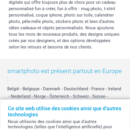
digitale qui offre toujours plus de choix pour un cadeau
personnalisé fun à créer, fun à offrir : mug photo, t-shirt
personnalisé, coque iphone, photo sur toile, calendrier
photo, pêle-mêle photo, stickers photo et bien d’autres
idées cadeaux et objets personnalisés. Nous ajoutons
tous les mois de nouveaux produits, des designs uniques
créés par nos designers, et des options développées
selon les retours et besoins de nos clients.
smartphoto est présent partout en Europe
:
België
-
Belgique
-
Danmark
-
Deutschland
-
France
-
Ireland
-
Nederland
-
Norge
-
Österreich
-
Schweiz
-
Suisse
-
Switzerland
-
Suomi
-
Sverige
-
United Kingdom
-
Ce site web utilise des cookies ainsi que d'autres
Other Countries
technologies
Nous utilisons des cookies ainsi que d'autres
technologies (telles que l'intelligence artificielle) pour