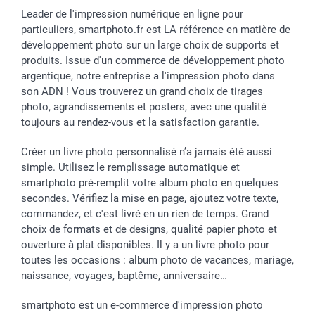
Cadres photo & accessoires déco
Communion
Vie privée
smartfriends
Leader de l'impression numérique en ligne pour
particuliers, smartphoto.fr est LA référence en matière de
Dénicheur d'idées cadeau
Baptême
Gestion des cookies
Livraison
développement photo sur un large choix de supports et
Toussaint
Tarifs
Modes de paiement
produits. Issue d'un commerce de développement photo
Rentrée des classes
Partenariats & Influence
Grandes quantités
argentique, notre entreprise a l'impression photo dans
Saint-Valentin
Investisseurs
Statut de ma commande
son ADN ! Vous trouverez un grand choix de tirages
Vacances
photo, agrandissements et posters, avec une qualité
toujours au rendez-vous et la satisfaction garantie.
Créer un livre photo personnalisé n’a jamais été aussi
simple. Utilisez le remplissage automatique et
smartphoto pré-remplit votre album photo en quelques
secondes. Vérifiez la mise en page, ajoutez votre texte,
commandez, et c'est livré en un rien de temps. Grand
choix de formats et de designs, qualité papier photo et
ouverture à plat disponibles. Il y a un livre photo pour
toutes les occasions : album photo de vacances, mariage,
naissance, voyages, baptême, anniversaire…
smartphoto est un e-commerce d'impression photo