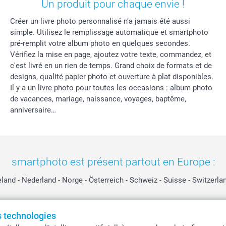
Un produit pour chaque envie !
Créer un livre photo personnalisé n’a jamais été aussi
simple. Utilisez le remplissage automatique et smartphoto
pré-remplit votre album photo en quelques secondes.
Vérifiez la mise en page, ajoutez votre texte, commandez, et
c'est livré en un rien de temps. Grand choix de formats et de
designs, qualité papier photo et ouverture à plat disponibles.
Il y a un livre photo pour toutes les occasions : album photo
de vacances, mariage, naissance, voyages, baptême,
anniversaire…
smartphoto est présent partout en Europe :
eland
-
Nederland
-
Norge
-
Österreich
-
Schweiz
-
Suisse
-
Switzerla
es technologies
Tous les prix sont en EURO (€), TVA incluse et hors frais de port.