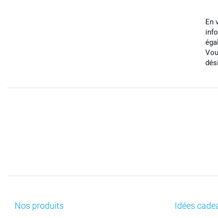
En 
inf
éga
Vou
dés
Nos produits
Idées cade