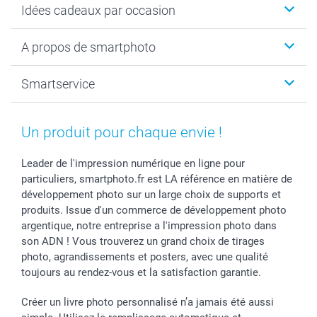
Idées cadeaux par occasion
Calendrier photo & Agenda photo
Livre photo
Noël
A propos de smartphoto
Tirage photo & agrandissement
Anniversaire
Photo sur toile, Poster & Pêle-mêle
Mariage
A propos de smartphoto
Smartservice
Faire-part & Cartes
Naissance & baptême
Plan du site
MyNameBook
Fin d'études
Conditions générales
Contact
Coques smartphone
Fête des Mères
Droit de rétraction
Aide
Un produit pour chaque envie !
Stickers & Etiquettes
Fête des Pères
Plaintes
smartbonus
Cadres photo & accessoires déco
Communion
Vie privée
smartfriends
Leader de l'impression numérique en ligne pour
particuliers, smartphoto.fr est LA référence en matière de
Dénicheur d'idées cadeau
Baptême
Gestion des cookies
Livraison
développement photo sur un large choix de supports et
Toussaint
Tarifs
Modes de paiement
produits. Issue d'un commerce de développement photo
Rentrée des classes
Partenariats & Influence
Grandes quantités
argentique, notre entreprise a l'impression photo dans
Saint-Valentin
Investisseurs
Statut de ma commande
son ADN ! Vous trouverez un grand choix de tirages
Vacances
photo, agrandissements et posters, avec une qualité
toujours au rendez-vous et la satisfaction garantie.
Créer un livre photo personnalisé n’a jamais été aussi