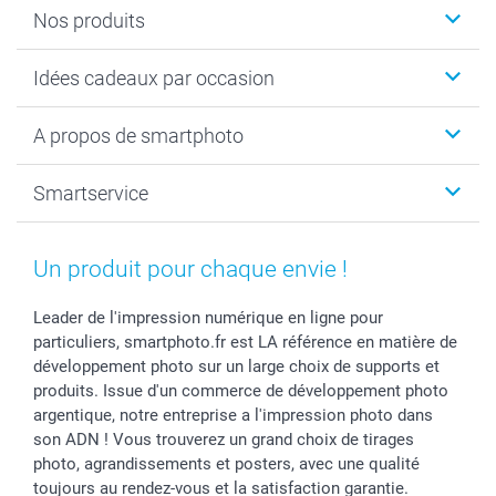
Nos produits
Cadeaux photo
Idées cadeaux par occasion
Calendrier photo & Agenda photo
Livre photo
Noël
A propos de smartphoto
Tirage photo & agrandissement
Anniversaire
Photo sur toile, Poster & Pêle-mêle
Mariage
A propos de smartphoto
Smartservice
Faire-part & Cartes
Naissance & baptême
Plan du site
MyNameBook
Fin d'études
Conditions générales
Contact
Coques smartphone
Fête des Mères
Droit de rétraction
Aide
Un produit pour chaque envie !
Stickers & Etiquettes
Fête des Pères
Plaintes
smartbonus
Cadres photo & accessoires déco
Communion
Vie privée
smartfriends
Leader de l'impression numérique en ligne pour
particuliers, smartphoto.fr est LA référence en matière de
Dénicheur d'idées cadeau
Baptême
Gestion des cookies
Livraison
développement photo sur un large choix de supports et
Toussaint
Tarifs
Modes de paiement
produits. Issue d'un commerce de développement photo
Rentrée des classes
Partenariats & Influence
Grandes quantités
argentique, notre entreprise a l'impression photo dans
Saint-Valentin
Investisseurs
Statut de ma commande
son ADN ! Vous trouverez un grand choix de tirages
Vacances
photo, agrandissements et posters, avec une qualité
toujours au rendez-vous et la satisfaction garantie.