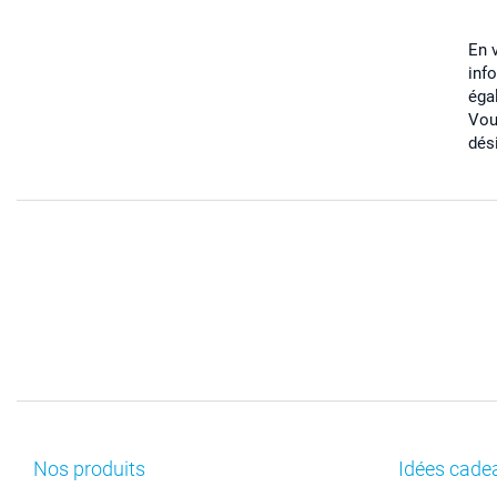
En 
inf
éga
Vou
dés
Nos produits
Idées cade