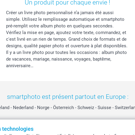
Un produit pour chaque envie !
Créer un livre photo personnalisé n’a jamais été aussi
simple. Utilisez le remplissage automatique et smartphoto
pré-remplit votre album photo en quelques secondes.
Vérifiez la mise en page, ajoutez votre texte, commandez, et
c'est livré en un rien de temps. Grand choix de formats et de
designs, qualité papier photo et ouverture à plat disponibles.
Il y a un livre photo pour toutes les occasions : album photo
de vacances, mariage, naissance, voyages, baptême,
anniversaire…
smartphoto est présent partout en Europe :
eland
-
Nederland
-
Norge
-
Österreich
-
Schweiz
-
Suisse
-
Switzerla
es technologies
Tous les prix sont en EURO (€), TVA incluse et hors frais de port.