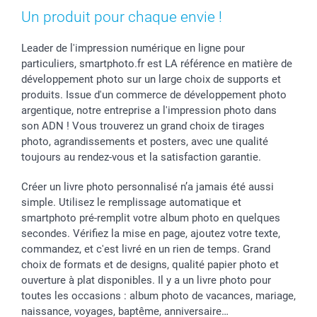
Coques smartphone
Fête des Mères
Droit de rétraction
Aide
Un produit pour chaque envie !
Stickers & Etiquettes
Fête des Pères
Plaintes
smartbonus
Cadres photo & accessoires déco
Communion
Vie privée
smartfriends
Leader de l'impression numérique en ligne pour
particuliers, smartphoto.fr est LA référence en matière de
Dénicheur d'idées cadeau
Baptême
Gestion des cookies
Livraison
développement photo sur un large choix de supports et
Toussaint
Tarifs
Modes de paiement
produits. Issue d'un commerce de développement photo
Rentrée des classes
Partenariats & Influence
Grandes quantités
argentique, notre entreprise a l'impression photo dans
Saint-Valentin
Investisseurs
Statut de ma commande
son ADN ! Vous trouverez un grand choix de tirages
Vacances
photo, agrandissements et posters, avec une qualité
toujours au rendez-vous et la satisfaction garantie.
Créer un livre photo personnalisé n’a jamais été aussi
simple. Utilisez le remplissage automatique et
smartphoto pré-remplit votre album photo en quelques
secondes. Vérifiez la mise en page, ajoutez votre texte,
commandez, et c'est livré en un rien de temps. Grand
choix de formats et de designs, qualité papier photo et
ouverture à plat disponibles. Il y a un livre photo pour
toutes les occasions : album photo de vacances, mariage,
naissance, voyages, baptême, anniversaire…