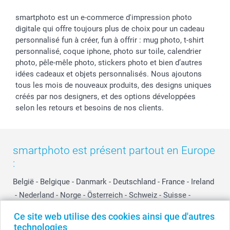
smartphoto est un e-commerce d'impression photo
digitale qui offre toujours plus de choix pour un cadeau
personnalisé fun à créer, fun à offrir : mug photo, t-shirt
personnalisé, coque iphone, photo sur toile, calendrier
photo, pêle-mêle photo, stickers photo et bien d’autres
idées cadeaux et objets personnalisés. Nous ajoutons
tous les mois de nouveaux produits, des designs uniques
créés par nos designers, et des options développées
selon les retours et besoins de nos clients.
smartphoto est présent partout en Europe
:
België
-
Belgique
-
Danmark
-
Deutschland
-
France
-
Ireland
-
Nederland
-
Norge
-
Österreich
-
Schweiz
-
Suisse
-
Switzerland
-
Suomi
-
Sverige
-
United Kingdom
-
Ce site web utilise des cookies ainsi que d'autres
Other Countries
technologies