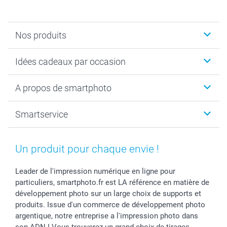
Nos produits
Cadeaux photo
Idées cadeaux par occasion
Calendrier photo & Agenda photo
Livre photo
Noël
A propos de smartphoto
Tirage photo & agrandissement
Anniversaire
Photo sur toile, Poster & Pêle-mêle
Mariage
A propos de smartphoto
Smartservice
Faire-part & Cartes
Naissance & baptême
Plan du site
MyNameBook
Fin d'études
Conditions générales
Contact
Coques smartphone
Fête des Mères
Droit de rétraction
Aide
Un produit pour chaque envie !
Stickers & Etiquettes
Fête des Pères
Plaintes
smartbonus
Cadres photo & accessoires déco
Communion
Vie privée
smartfriends
Leader de l'impression numérique en ligne pour
particuliers, smartphoto.fr est LA référence en matière de
Dénicheur d'idées cadeau
Baptême
Gestion des cookies
Livraison
développement photo sur un large choix de supports et
Toussaint
Tarifs
Modes de paiement
produits. Issue d'un commerce de développement photo
Rentrée des classes
Partenariats & Influence
Grandes quantités
argentique, notre entreprise a l'impression photo dans
Saint-Valentin
Investisseurs
Statut de ma commande