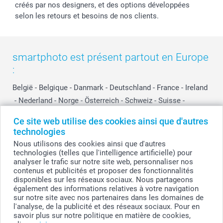
créés par nos designers, et des options développées
selon les retours et besoins de nos clients.
smartphoto est présent partout en Europe
:
België
-
Belgique
-
Danmark
-
Deutschland
-
France
-
Ireland
-
Nederland
-
Norge
-
Österreich
-
Schweiz
-
Suisse
-
Switzerland
-
Suomi
-
Sverige
-
United Kingdom
-
Ce site web utilise des cookies ainsi que d'autres
Other Countries
technologies
Nous utilisons des cookies ainsi que d'autres
technologies (telles que l'intelligence artificielle) pour
Tous les prix sont en EURO (€), TVA incluse et hors frais de port.
analyser le trafic sur notre site web, personnaliser nos
contenus et publicités et proposer des fonctionnalités
disponibles sur les réseaux sociaux. Nous partageons
également des informations relatives à votre navigation
sur notre site avec nos partenaires dans les domaines de
© smartphoto group. Tous droits réservés
smartphoto group SA.
l'analyse, de la publicité et des réseaux sociaux. Pour en
Siège social : Kwatrechtsteenweg 160, 9230 Wetteren, Belgique
savoir plus sur notre politique en matière de cookies,
Numéro de TVA BE 0405.706.755