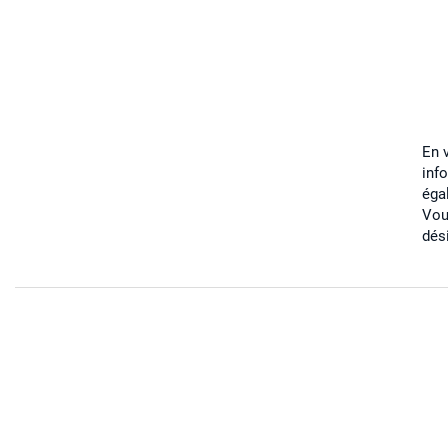
En 
inf
éga
Vou
dés