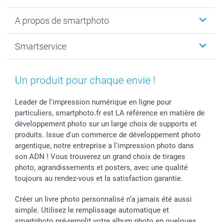
Livre photo
Noël
A propos de smartphoto
Tirage photo & agrandissement
Anniversaire
Photo sur toile, Poster & Pêle-mêle
Mariage
A propos de smartphoto
Smartservice
Faire-part & Cartes
Naissance & baptême
Plan du site
MyNameBook
Fin d'études
Conditions générales
Contact
Coques smartphone
Fête des Mères
Droit de rétraction
Aide
Un produit pour chaque envie !
Stickers & Etiquettes
Fête des Pères
Plaintes
smartbonus
Cadres photo & accessoires déco
Communion
Vie privée
smartfriends
Leader de l'impression numérique en ligne pour
particuliers, smartphoto.fr est LA référence en matière de
Dénicheur d'idées cadeau
Baptême
Gestion des cookies
Livraison
développement photo sur un large choix de supports et
Toussaint
Tarifs
Modes de paiement
produits. Issue d'un commerce de développement photo
Rentrée des classes
Partenariats & Influence
Grandes quantités
argentique, notre entreprise a l'impression photo dans
Saint-Valentin
Investisseurs
Statut de ma commande
son ADN ! Vous trouverez un grand choix de tirages
Vacances
photo, agrandissements et posters, avec une qualité
toujours au rendez-vous et la satisfaction garantie.
Créer un livre photo personnalisé n’a jamais été aussi
simple. Utilisez le remplissage automatique et
smartphoto pré-remplit votre album photo en quelques