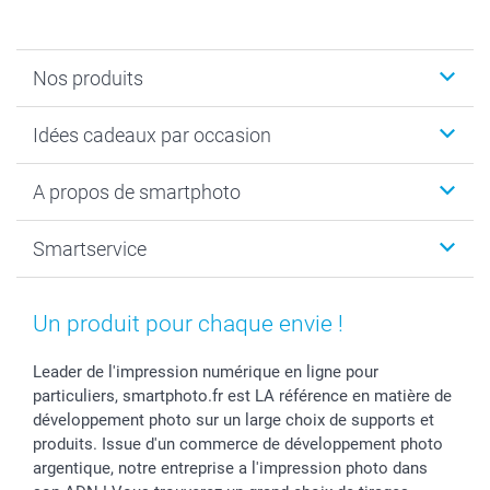
Nos produits
Cadeaux photo
Idées cadeaux par occasion
Calendrier photo & Agenda photo
Livre photo
Noël
A propos de smartphoto
Tirage photo & agrandissement
Anniversaire
Photo sur toile, Poster & Pêle-mêle
Mariage
A propos de smartphoto
Smartservice
Faire-part & Cartes
Naissance & baptême
Plan du site
MyNameBook
Fin d'études
Conditions générales
Contact
Coques smartphone
Fête des Mères
Droit de rétraction
Aide
Un produit pour chaque envie !
Stickers & Etiquettes
Fête des Pères
Plaintes
smartbonus
Cadres photo & accessoires déco
Communion
Vie privée
smartfriends
Leader de l'impression numérique en ligne pour
particuliers, smartphoto.fr est LA référence en matière de
Dénicheur d'idées cadeau
Baptême
Gestion des cookies
Livraison
développement photo sur un large choix de supports et
Toussaint
Tarifs
Modes de paiement
produits. Issue d'un commerce de développement photo
Rentrée des classes
Partenariats & Influence
Grandes quantités
argentique, notre entreprise a l'impression photo dans
Saint-Valentin
Investisseurs
Statut de ma commande