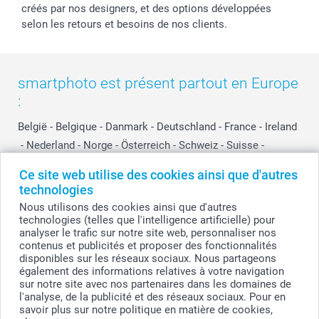
créés par nos designers, et des options développées
selon les retours et besoins de nos clients.
smartphoto est présent partout en Europe
:
België
-
Belgique
-
Danmark
-
Deutschland
-
France
-
Ireland
-
Nederland
-
Norge
-
Österreich
-
Schweiz
-
Suisse
-
Switzerland
-
Suomi
-
Sverige
-
United Kingdom
-
Ce site web utilise des cookies ainsi que d'autres
Other Countries
technologies
Nous utilisons des cookies ainsi que d'autres
technologies (telles que l'intelligence artificielle) pour
Tous les prix sont en EURO (€), TVA incluse et hors frais de port.
analyser le trafic sur notre site web, personnaliser nos
contenus et publicités et proposer des fonctionnalités
disponibles sur les réseaux sociaux. Nous partageons
également des informations relatives à votre navigation
sur notre site avec nos partenaires dans les domaines de
© smartphoto group. Tous droits réservés
smartphoto group SA.
l'analyse, de la publicité et des réseaux sociaux. Pour en
Siège social : Kwatrechtsteenweg 160, 9230 Wetteren, Belgique
savoir plus sur notre politique en matière de cookies,
Numéro de TVA BE 0405.706.755