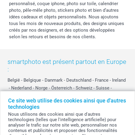
personnalisé, coque iphone, photo sur toile, calendrier
photo, pêle-mêle photo, stickers photo et bien d’autres
idées cadeaux et objets personnalisés. Nous ajoutons
tous les mois de nouveaux produits, des designs uniques
créés par nos designers, et des options développées
selon les retours et besoins de nos clients.
smartphoto est présent partout en Europe
:
België
-
Belgique
-
Danmark
-
Deutschland
-
France
-
Ireland
-
Nederland
-
Norge
-
Österreich
-
Schweiz
-
Suisse
-
Switzerland
-
Suomi
-
Sverige
-
United Kingdom
-
Ce site web utilise des cookies ainsi que d'autres
Other Countries
technologies
Nous utilisons des cookies ainsi que d'autres
technologies (telles que l'intelligence artificielle) pour
Tous les prix sont en EURO (€), TVA incluse et hors frais de port.
analyser le trafic sur notre site web, personnaliser nos
contenus et publicités et proposer des fonctionnalités