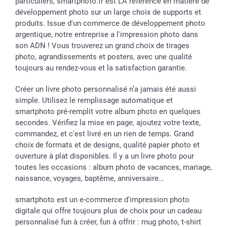
particuliers, smartphoto.fr est LA référence en matière de
Dénicheur d'idées cadeau
Baptême
Gestion des cookies
Livraison
développement photo sur un large choix de supports et
Toussaint
Tarifs
Modes de paiement
produits. Issue d'un commerce de développement photo
Rentrée des classes
Partenariats & Influence
Grandes quantités
argentique, notre entreprise a l'impression photo dans
Saint-Valentin
Investisseurs
Statut de ma commande
son ADN ! Vous trouverez un grand choix de tirages
Vacances
photo, agrandissements et posters, avec une qualité
toujours au rendez-vous et la satisfaction garantie.
Créer un livre photo personnalisé n’a jamais été aussi
simple. Utilisez le remplissage automatique et
smartphoto pré-remplit votre album photo en quelques
secondes. Vérifiez la mise en page, ajoutez votre texte,
commandez, et c'est livré en un rien de temps. Grand
choix de formats et de designs, qualité papier photo et
ouverture à plat disponibles. Il y a un livre photo pour
toutes les occasions : album photo de vacances, mariage,
naissance, voyages, baptême, anniversaire…
smartphoto est un e-commerce d'impression photo
digitale qui offre toujours plus de choix pour un cadeau
personnalisé fun à créer, fun à offrir : mug photo, t-shirt