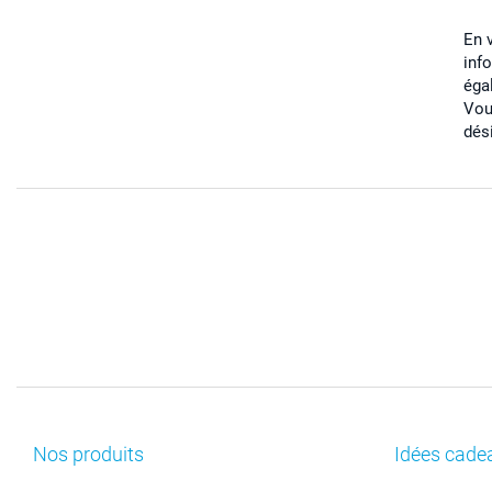
En 
inf
éga
Vou
dés
Nos produits
Idées cade