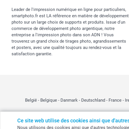
Leader de l'impression numérique en ligne pour particuliers,
smartphoto.fr est LA référence en matière de développement
photo sur un large choix de supports et produits. Issue d'un
commerce de développement photo argentique, notre
entreprise a l'impression photo dans son ADN ! Vous
trouverez un grand choix de tirages photo, agrandissements
et posters, avec une qualité toujours au rendez-vous et la
satisfaction garantie.
België
-
Belgique
-
Danmark
-
Deutschland
-
France
-
Ir
Ce site web utilise des cookies ainsi que d'autr
© smartphoto group. Tous droits réservés
Nous utilisons des cookies ainsi que d'autres technologies (
smartphoto group SA.