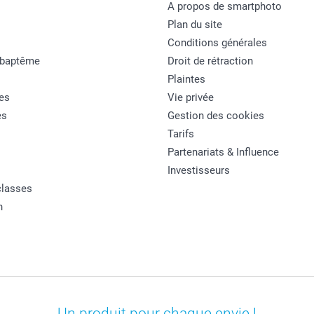
A propos de smartphoto
Plan du site
Conditions générales
 baptême
Droit de rétraction
Plaintes
es
Vie privée
es
Gestion des cookies
Tarifs
Partenariats & Influence
Investisseurs
classes
n
Un produit pour chaque envie !