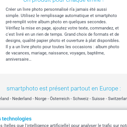
Créer un livre photo personnalisé n’a jamais été aussi
simple. Utilisez le remplissage automatique et smartphoto
pré-remplit votre album photo en quelques secondes.
Vérifiez la mise en page, ajoutez votre texte, commandez, et
c'est livré en un rien de temps. Grand choix de formats et de
designs, qualité papier photo et ouverture à plat disponibles.
Il y a un livre photo pour toutes les occasions : album photo
de vacances, mariage, naissance, voyages, baptême,
anniversaire…
smartphoto est présent partout en Europe :
eland
-
Nederland
-
Norge
-
Österreich
-
Schweiz
-
Suisse
-
Switzerla
es technologies
Tous les prix sont en EURO (€), TVA incluse et hors frais de port.
telles que l'intelligence artificielle) pour analyser le trafic sur n