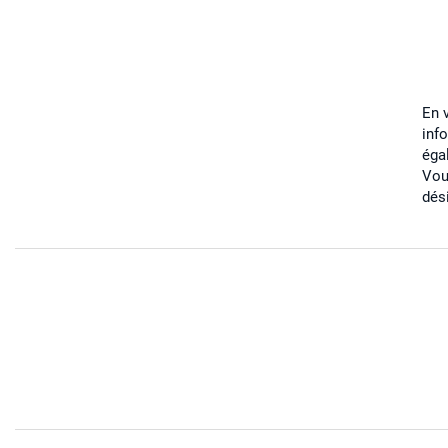
En 
inf
éga
Vou
dés