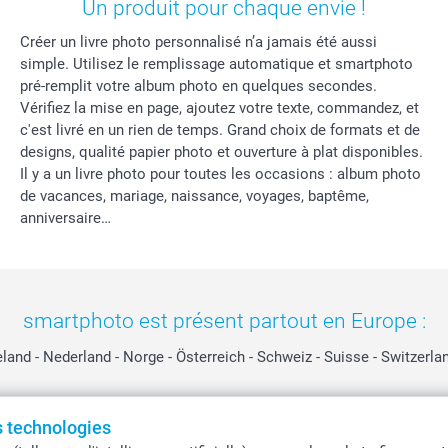
Un produit pour chaque envie !
Créer un livre photo personnalisé n’a jamais été aussi
simple. Utilisez le remplissage automatique et smartphoto
pré-remplit votre album photo en quelques secondes.
Vérifiez la mise en page, ajoutez votre texte, commandez, et
c'est livré en un rien de temps. Grand choix de formats et de
designs, qualité papier photo et ouverture à plat disponibles.
Il y a un livre photo pour toutes les occasions : album photo
de vacances, mariage, naissance, voyages, baptême,
anniversaire…
smartphoto est présent partout en Europe :
eland
-
Nederland
-
Norge
-
Österreich
-
Schweiz
-
Suisse
-
Switzerla
es technologies
Tous les prix sont en EURO (€), TVA incluse et hors frais de port.