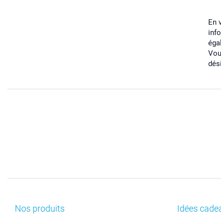
En 
inf
éga
Vou
dés
Nos produits
Idées cade