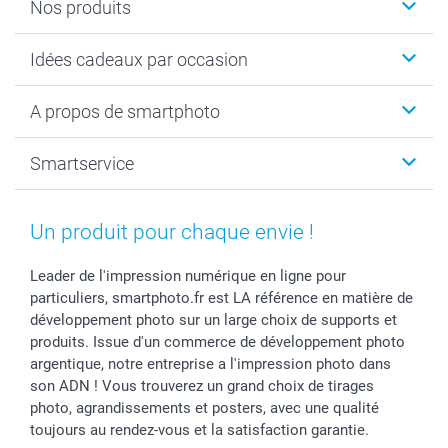
Nos produits
Cadeaux photo
Idées cadeaux par occasion
Calendrier photo & Agenda photo
Livre photo
Noël
A propos de smartphoto
Tirage photo & agrandissement
Anniversaire
Photo sur toile, Poster & Pêle-mêle
Mariage
A propos de smartphoto
Smartservice
Faire-part & Cartes
Naissance & baptême
Plan du site
MyNameBook
Fin d'études
Conditions générales
Contact
Coques smartphone
Fête des Mères
Droit de rétraction
Aide
Un produit pour chaque envie !
Stickers & Etiquettes
Fête des Pères
Plaintes
smartbonus
Cadres photo & accessoires déco
Communion
Vie privée
smartfriends
Leader de l'impression numérique en ligne pour
particuliers, smartphoto.fr est LA référence en matière de
Dénicheur d'idées cadeau
Baptême
Gestion des cookies
Livraison
développement photo sur un large choix de supports et
Toussaint
Tarifs
Modes de paiement
produits. Issue d'un commerce de développement photo
Rentrée des classes
Partenariats & Influence
Grandes quantités
argentique, notre entreprise a l'impression photo dans
Saint-Valentin
Investisseurs
Statut de ma commande
son ADN ! Vous trouverez un grand choix de tirages
Vacances
photo, agrandissements et posters, avec une qualité
toujours au rendez-vous et la satisfaction garantie.