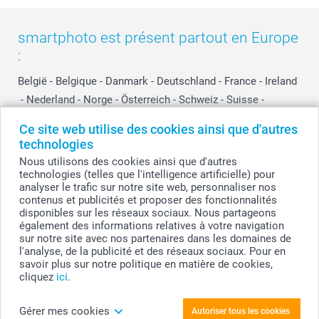
smartphoto est présent partout en Europe
:
België
-
Belgique
-
Danmark
-
Deutschland
-
France
-
Ireland
-
Nederland
-
Norge
-
Österreich
-
Schweiz
-
Suisse
-
Switzerland
-
Suomi
-
Sverige
-
United Kingdom
-
Ce site web utilise des cookies ainsi que d'autres
Other Countries
technologies
Nous utilisons des cookies ainsi que d'autres
technologies (telles que l'intelligence artificielle) pour
Tous les prix sont en EURO (€), TVA incluse et hors frais de port.
analyser le trafic sur notre site web, personnaliser nos
contenus et publicités et proposer des fonctionnalités
disponibles sur les réseaux sociaux. Nous partageons
également des informations relatives à votre navigation
sur notre site avec nos partenaires dans les domaines de
© smartphoto group. Tous droits réservés
smartphoto group SA.
l'analyse, de la publicité et des réseaux sociaux. Pour en
Siège social : Kwatrechtsteenweg 160, 9230 Wetteren, Belgique
savoir plus sur notre politique en matière de cookies,
Numéro de TVA BE 0405.706.755
cliquez
ici
.
Numéro d'entreprise 0405.706.755.
Coordonnées bancaires: IBAN BE71 2850 2711 5569 - BIC: GEBABEBB
Gérer mes cookies
Autoriser tous les cookies