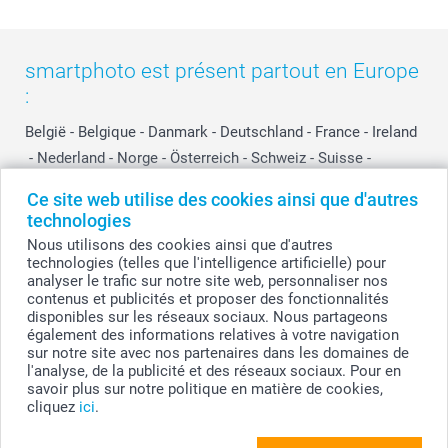
smartphoto est présent partout en Europe
:
België
-
Belgique
-
Danmark
-
Deutschland
-
France
-
Ireland
-
Nederland
-
Norge
-
Österreich
-
Schweiz
-
Suisse
-
Switzerland
-
Suomi
-
Sverige
-
United Kingdom
-
Ce site web utilise des cookies ainsi que d'autres
Other Countries
technologies
Nous utilisons des cookies ainsi que d'autres
technologies (telles que l'intelligence artificielle) pour
Tous les prix sont en EURO (€), TVA incluse et hors frais de port.
analyser le trafic sur notre site web, personnaliser nos
contenus et publicités et proposer des fonctionnalités
disponibles sur les réseaux sociaux. Nous partageons
également des informations relatives à votre navigation
sur notre site avec nos partenaires dans les domaines de
© smartphoto group. Tous droits réservés
smartphoto group SA.
l'analyse, de la publicité et des réseaux sociaux. Pour en
Siège social : Kwatrechtsteenweg 160, 9230 Wetteren, Belgique
savoir plus sur notre politique en matière de cookies,
Numéro de TVA BE 0405.706.755
cliquez
ici
.
Numéro d'entreprise 0405.706.755.
Coordonnées bancaires: IBAN BE71 2850 2711 5569 - BIC: GEBABEBB