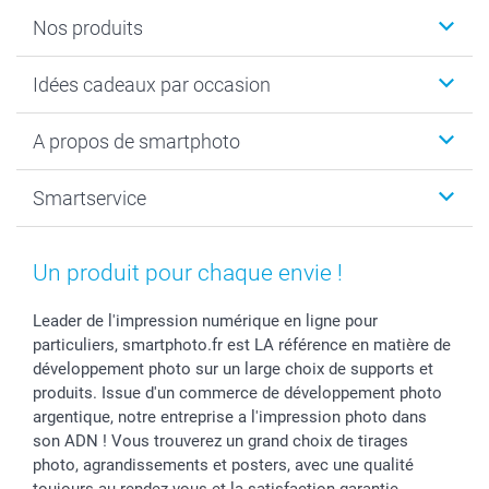
Nos produits
Cadeaux photo
Idées cadeaux par occasion
Calendrier photo & Agenda photo
Livre photo
Noël
A propos de smartphoto
Tirage photo & agrandissement
Anniversaire
Photo sur toile, Poster & Pêle-mêle
Mariage
A propos de smartphoto
Smartservice
Faire-part & Cartes
Naissance & baptême
Plan du site
MyNameBook
Fin d'études
Conditions générales
Contact
Coques smartphone
Fête des Mères
Droit de rétraction
Aide
Un produit pour chaque envie !
Stickers & Etiquettes
Fête des Pères
Plaintes
smartbonus
Cadres photo & accessoires déco
Communion
Vie privée
smartfriends
Leader de l'impression numérique en ligne pour
particuliers, smartphoto.fr est LA référence en matière de
Dénicheur d'idées cadeau
Baptême
Gestion des cookies
Livraison
développement photo sur un large choix de supports et
Toussaint
Tarifs
Modes de paiement
produits. Issue d'un commerce de développement photo
Rentrée des classes
Partenariats & Influence
Grandes quantités
argentique, notre entreprise a l'impression photo dans
Saint-Valentin
Investisseurs
Statut de ma commande
son ADN ! Vous trouverez un grand choix de tirages
Vacances
photo, agrandissements et posters, avec une qualité