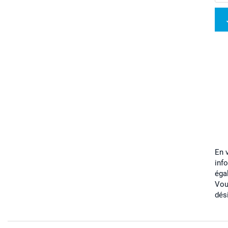
En 
inf
éga
Vou
dés